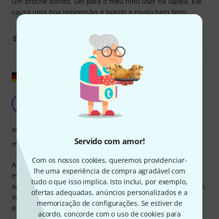
Um broche bonito. Dei para o meu filho usar na lapela. Ele
causa uma boa impressão; é bonito e muito bem feito.
0
0
REPORTAR A CRÍTICA
Mostrar original
Bonito.
SH
Silvio H 28.07.2020
acabamento
Servido com amor!
material
Com os nossos cookies, queremos providenciar-
As proporções não estão exatamente certas (a curva em S
lhe uma experiência de compra agradável com
está muito grande), mas não é uma joia cara feita à mão,
tudo o que isso implica. Isto inclui, por exemplo,
apenas um broche. E eu acho que é um broche bem bonito,
ofertas adequadas, anúncios personalizados e a
surpreendentemente detalhado para o seu tamanho
memorização de configurações. Se estiver de
pequeno. Eu gostei!
acordo, concorde com o uso de cookies para