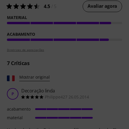
Avaliar agora
4.5
/ 5
MATERIAL
ACABAMENTO
Diretrizes de apreciações
7
Críticas
Mostrar original
Decoração linda
P
Philippe427 26.05.2014
acabamento
material