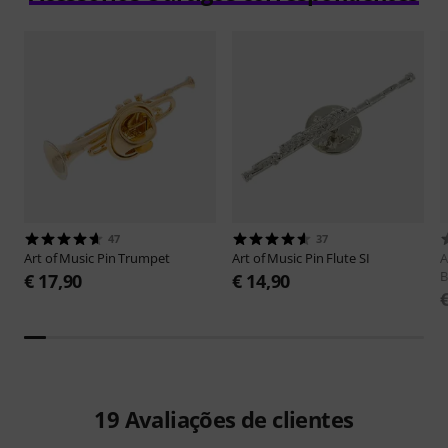
47
37
Art of Music
Pin Trumpet
Art of Music
Pin Flute SI
A
B
€ 17,90
€ 14,90
19
Avaliações de clientes