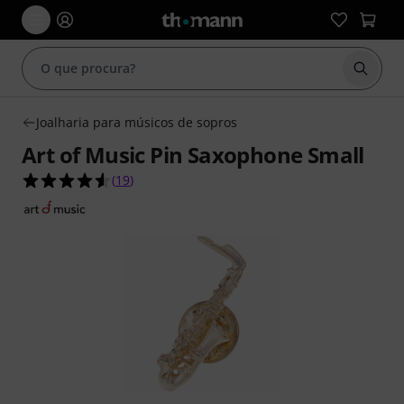
Inicia
Joalharia para músicos de sopros
Art of Music Pin Saxophone Small
4.5 de 5 estrelas de 19 avaliações de clientes
(
19
)