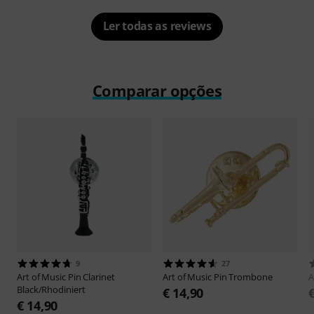
Ler todas as reviews
Comparar opções
9
27
Art of Music
Pin Clarinet
Art of Music
Pin Trombone
A
Black/Rhodiniert
€ 14,90
€ 14,90