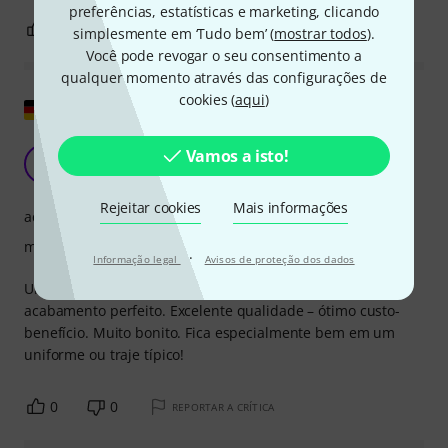
preferências, estatísticas e marketing, clicando
0
0
REPORTAR A CRÍTICA
simplesmente em ‘Tudo bem’ (
mostrar todos
).
Você pode revogar o seu consentimento a
qualquer momento através das configurações de
cookies (
aqui
)
Mostrar original
Broche de saxofone
Vamos a isto!
SK
Sabine K. 27.12.2009
Rejeitar cookies
Mais informações
acabamento
material
·
Informação legal
Avisos de proteção dos dados
Uma ideia de presente fantástica! Pequeno, mas com um
acabamento perfeito. Excelente qualidade – ótimo custo-
benefício. Muito bonito. Fica especialmente bem em um
uniforme ou traje típico!
0
0
REPORTAR A CRÍTICA