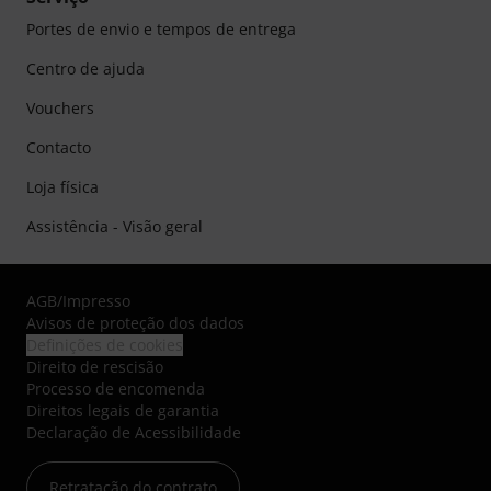
Portes de envio e tempos de entrega
Centro de ajuda
Vouchers
Contacto
Loja física
Assistência - Visão geral
AGB
/
Impresso
Avisos de proteção dos dados
Definições de cookies
Direito de rescisão
Processo de encomenda
Direitos legais de garantia
Declaração de Acessibilidade
Retratação do contrato