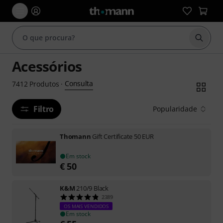
Inicia
Acessórios
Consulta
7412
Produtos
·
Filtro
Popularidade
Thomann
Gift Certificate 50 EUR
Em stock
€
50
K&M
210/9 Black
2389
OS MAIS VENDIDOS
Em stock