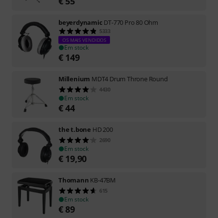
€
55
beyerdynamic
DT-770 Pro 80 Ohm
5333
OS MAIS VENDIDOS
Em stock
€
149
Millenium
MDT4 Drum Throne Round
4430
Em stock
€
44
the t.bone
HD 200
2690
Em stock
€
19,90
Thomann
KB-47BM
615
Em stock
€
89