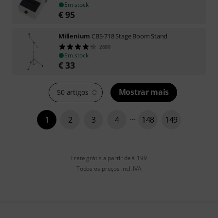
Em stock
€
95
Millenium
CBS-718 Stage Boom Stand
2680
Em stock
€
33
Mostrar mais
50 artigos
1
2
3
4
148
149
Frete grátis a partir de € 199
Todos os preços incl. IVA