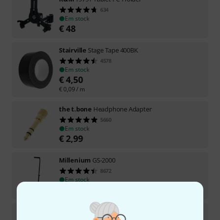
634
Em stock
€
48
Stairville
Stage Tape 400BK
4578
Em stock
€
4,50
€
0,09
/ m
the t.bone
Headphone Adapter
5660
Em stock
€
2,99
Millenium
GS-2000
8672
Em stock
€
7,90
Thomann
KB-47WHM