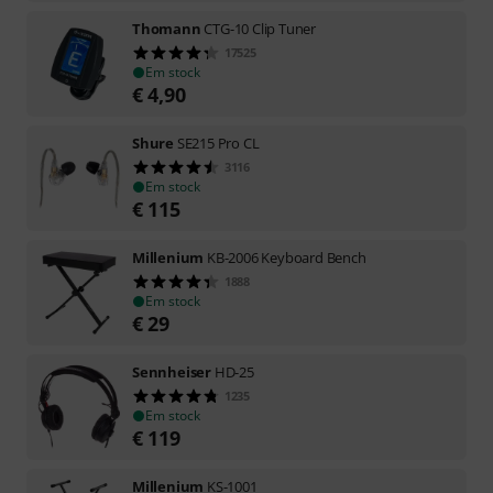
Thomann
CTG-10 Clip Tuner
17525
Em stock
€
4,90
Shure
SE215 Pro CL
3116
Em stock
€
115
Millenium
KB-2006 Keyboard Bench
1888
Em stock
€
29
Sennheiser
HD-25
1235
Em stock
€
119
Millenium
KS-1001