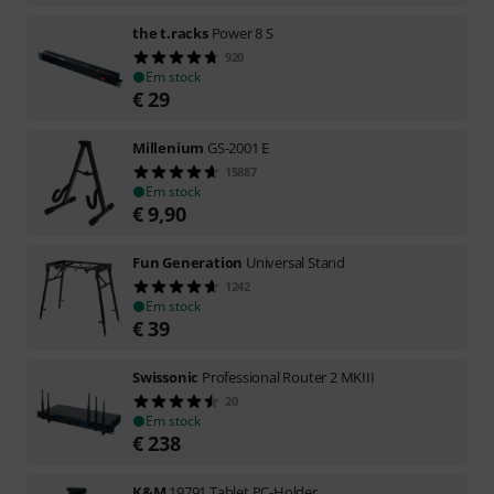
the t.racks
Power 8 S
920
Em stock
€
29
Millenium
GS-2001 E
15887
Em stock
€
9,90
Fun Generation
Universal Stand
1242
Em stock
€
39
Swissonic
Professional Router 2 MKIII
20
Em stock
€
238
K&M
19791 Tablet PC-Holder