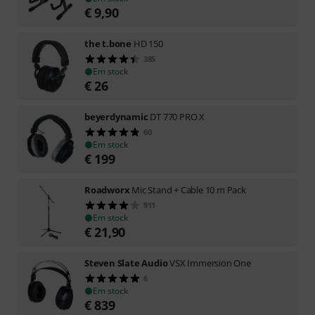
€
9,90
the t.bone
HD 150
385
Em stock
€
26
beyerdynamic
DT 770 PRO X
60
Em stock
€
199
Roadworx
Mic Stand + Cable 10 m Pack
911
Em stock
€
21,90
Steven Slate Audio
VSX Immersion One
6
Em stock
€
839