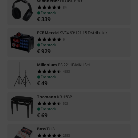
Sennheiser
HD-490 PRO
84
Em stock
€
339
PCE Merz
M-SVE4 63/121-15 Distributor
6
Em stock
€
929
Millenium
BS-2211B MKII Set
4353
Em stock
€
49
Thomann
KB-15BP
523
Em stock
€
69
Boss
TU-3
2583