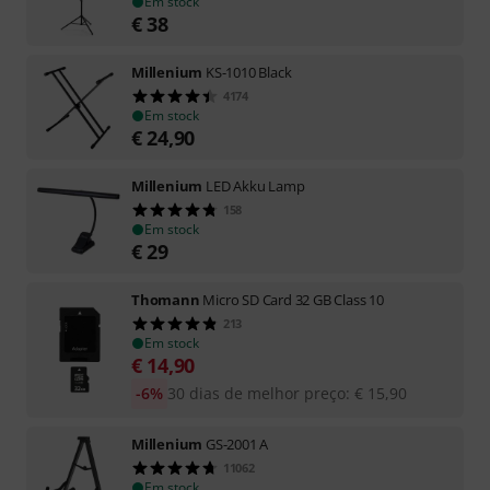
Em stock
€
38
Millenium
KS-1010 Black
4174
Em stock
€
24,90
Millenium
LED Akku Lamp
158
Em stock
€
29
Thomann
Micro SD Card 32 GB Class 10
213
Em stock
€
14,90
-6%
30 dias de melhor preço
:
€
15,90
Millenium
GS-2001 A
11062
Em stock