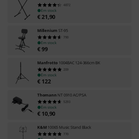
4872
Em stock
€
21,90
Millenium
ST-95
790
Em stock
€
99
Manfrotto
1004BAC 124-366cm BK
209
Em stock
€
122
Thomann
NT 0910 AC/PSA
5293
Em stock
€
10,90
K&M
10065 Music Stand Black
770