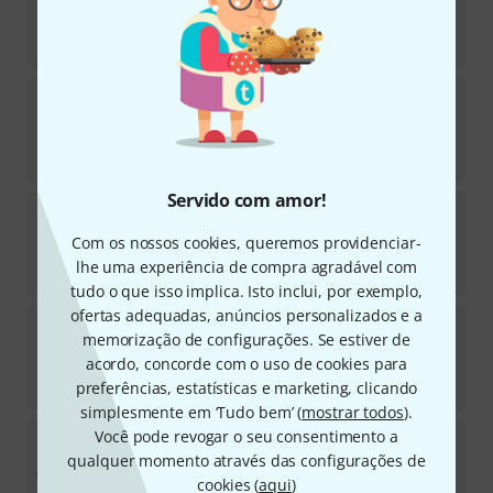
291
Em stock
€
89
Sennheiser
HD-25 Plus
363
Em stock
€
169
Servido com amor!
Swissonic
Basic Router MKIII
6
Com os nossos cookies, queremos providenciar-
Em stock
lhe uma experiência de compra agradável com
€
55
tudo o que isso implica. Isto inclui, por exemplo,
ofertas adequadas, anúncios personalizados e a
Superlux
HD-660 Pro 150 Ohms
memorização de configurações. Se estiver de
568
acordo, concorde com o uso de cookies para
Em stock
€
36
preferências, estatísticas e marketing, clicando
simplesmente em ‘Tudo bem’ (
mostrar todos
).
Você pode revogar o seu consentimento a
Ernie Ball
Tool Kit
qualquer momento através das configurações de
258
Em stock
cookies (
aqui
)