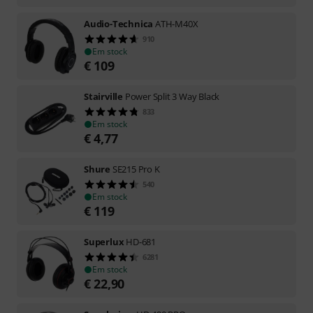
Audio-Technica
ATH-M40X
910
Em stock
€
109
Stairville
Power Split 3 Way Black
833
Em stock
€
4,77
Shure
SE215 Pro K
540
Em stock
€
119
Superlux
HD-681
6281
Em stock
€
22,90