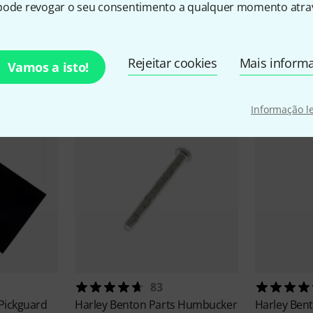
pode revogar o seu consentimento a qualquer momento atrav
sórios e artigos correspond
Rejeitar cookies
Mais inform
Vamos a isto!
Informação l
83
 Pickguard
Harley Benton
Parts Humbucker
Harley Ben