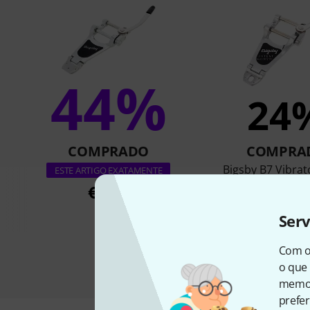
44%
24
COMPRADO
COMPRA
Bigsby B7 Vibrato
ESTE ARTIGO EXATAMENTE
€ 149
€ 249
Ser
Com o
o que 
memor
prefer