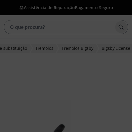
Assistência de Reparação
Pagamento Seguro
Inic
e substituição
Tremolos
Tremolos Bigsby
Bigsby License
 clientes