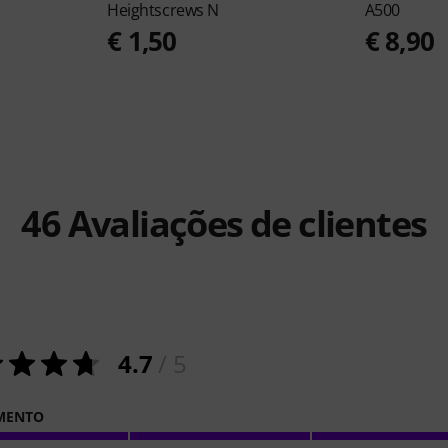
Heightscrews N
A500
€ 1,50
€ 8,90
46
Avaliações de clientes
4.7
/ 5
MENTO