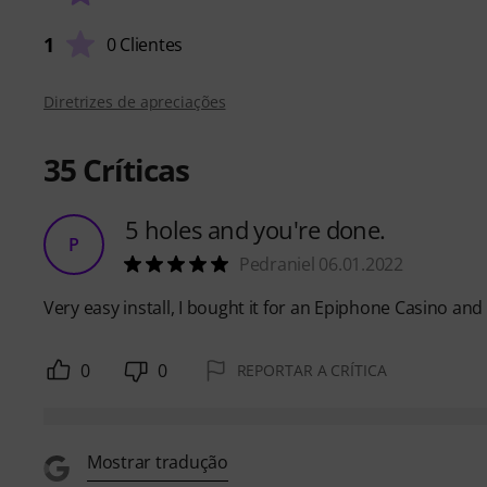
1
0 Clientes
Diretrizes de apreciações
35
Críticas
5 holes and you're done.
P
Pedraniel 06.01.2022
Very easy install, I bought it for an Epiphone Casino and
0
0
REPORTAR A CRÍTICA
Mostrar tradução