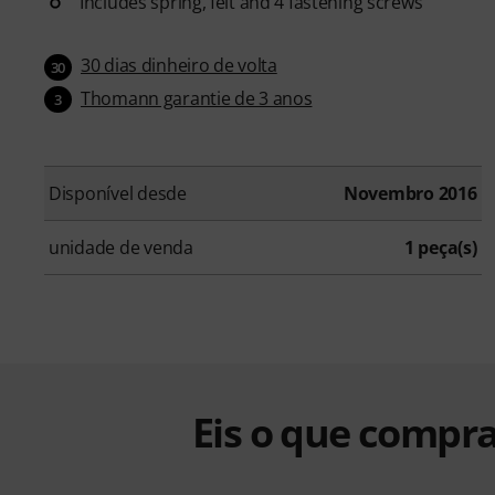
Includes spring, felt and 4 fastening screws
30 dias dinheiro de volta
30
Thomann garantie de 3 anos
3
Disponível desde
Novembro 2016
unidade de venda
1 peça(s)
Eis o que compra