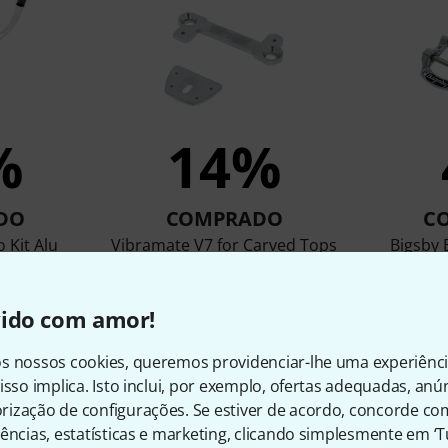
%
14%
DO
COMPRADO
C
 Kit Alu
Vibramate V7 for Carved Tops
Bigsby 
€ 90
vido com amor!
s nossos cookies, queremos providenciar-lhe uma experiênc
Comparar
isso implica. Isto inclui, por exemplo, ofertas adequadas, an
ização de configurações. Se estiver de acordo, concorde co
ências, estatísticas e marketing, clicando simplesmente em ‘