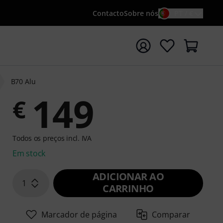
Contacto
Sobre nós
PT / €
iar pesquisa com o termo de pesquisa {searchTerm}
B70 Alu
149
€
Todos os preços incl. IVA
Em stock
ADICIONAR AO
1
CARRINHO
Marcador de página
Comparar