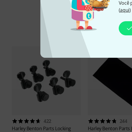
Você 
(
aqui
)
Aces
422
244
Harley Benton
Parts Locking
Harley Benton
Parts