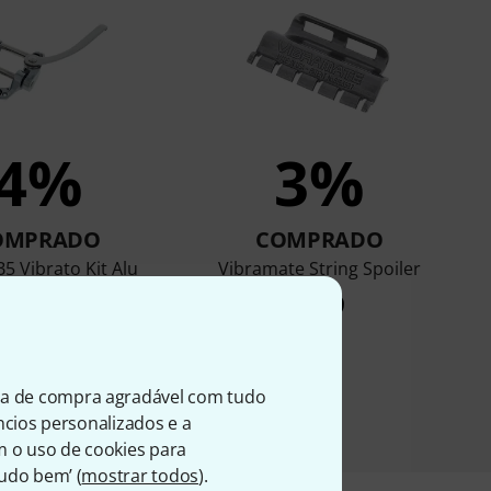
4%
3%
OMPRADO
COMPRADO
B5 Vibrato Kit Alu
Vibramate String Spoiler
€ 249
€ 49
ia de compra agradável com tudo
úncios personalizados e a
m o uso de cookies para
Tudo bem’ (
mostrar todos
).