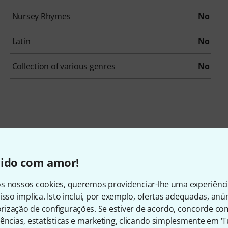
Nursey Rhymes
No
Latin
No
Collection of various genres
No
sórios e artigos correspond
vido com amor!
s nossos cookies, queremos providenciar-lhe uma experiênc
isso implica. Isto inclui, por exemplo, ofertas adequadas, an
ização de configurações. Se estiver de acordo, concorde co
ências, estatísticas e marketing, clicando simplesmente em ‘