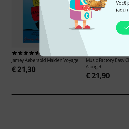
Você 
(
aqui
)
21
4
Jamey Aebersold
Maiden Voyage
Music Factory
Easy C
Along 9
€ 21,30
€ 21,90