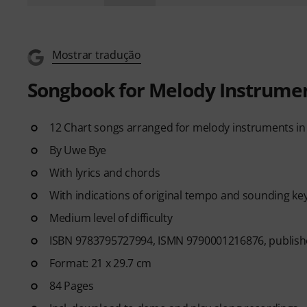
Mostrar tradução
Songbook for Melody Instrument
12 Chart songs arranged for melody instruments in
By Uwe Bye
With lyrics and chords
With indications of original tempo and sounding ke
Medium level of difficulty
ISBN 9783795727994, ISMN 9790001216876, publishe
Format: 21 x 29.7 cm
84 Pages