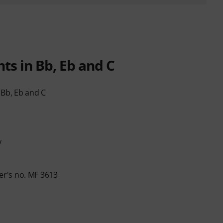
s in Bb, Eb and C
 Bb, Eb and C
y
r's no. MF 3613