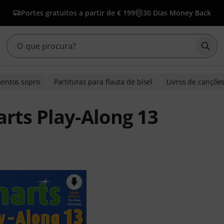
Portes gratuitos a partir de € 199
30 Dias Money Back
Inic
mentos sopro
Partituras para flauta de bísel
Livros de canções
arts Play-Along 13
clientes