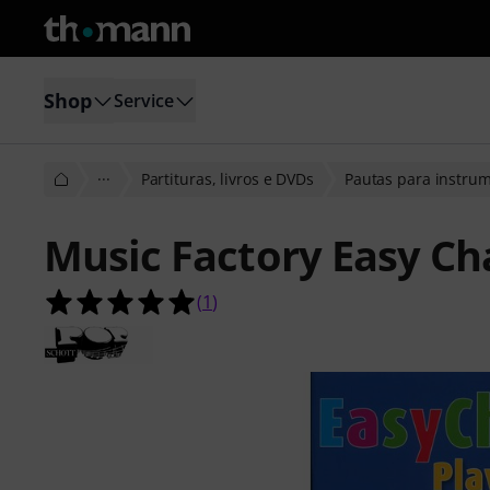
Shop
Service
···
Partituras, livros e DVDs
Pautas para instru
Music Factory Easy Ch
5.0 de 5 estrelas de 1 avaliações de 
(
1
)