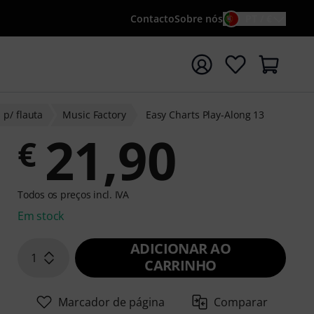
Contacto
Sobre nós
PT / €
iar pesquisa com o termo de pesquisa {searchTerm}
 p/ flauta
Music Factory
Easy Charts Play-Along 13
21,90
€
Todos os preços incl. IVA
Em stock
ADICIONAR AO
1
CARRINHO
Marcador de página
Comparar