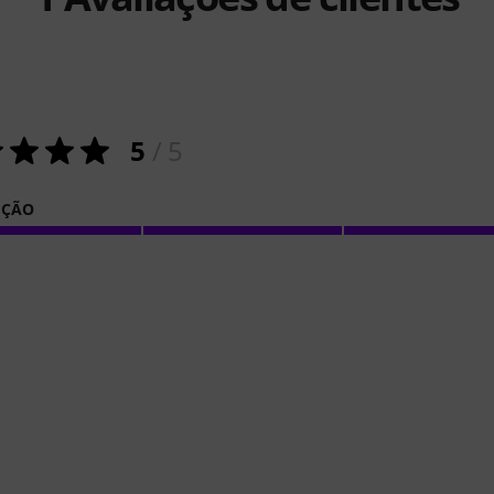
5
/ 5
IÇÃO