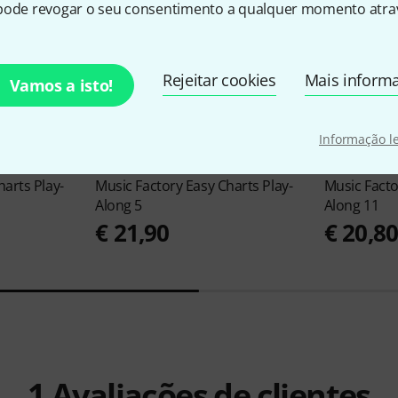
pode revogar o seu consentimento a qualquer momento atrav
Rejeitar cookies
Mais inform
Vamos a isto!
Informação l
8
harts Play-
Music Factory
Easy Charts Play-
Music Fact
Along 5
Along 11
€ 21,90
€ 20,8
1
Avaliações de clientes