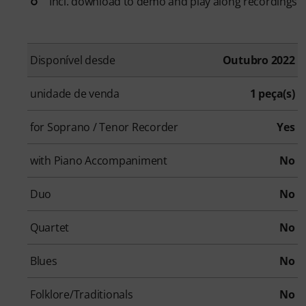
Incl. download to demo and play along recordings
Disponível desde
Outubro 2022
unidade de venda
1 peça(s)
for Soprano / Tenor Recorder
Yes
with Piano Accompaniment
No
Duo
No
Quartet
No
Blues
No
Folklore/Traditionals
No