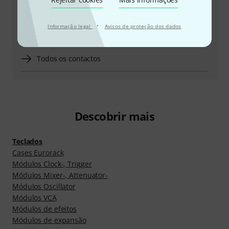
Outras formas de entrar em contacto connosco
·
Informação legal
Avisos de proteção dos dados
Devolver produto
Todos os contactos
Descobrir mais
Teclados
Cases Eurorack
Módulos Clock-, Trigger
Módulos Mixer-, Attenuator-
Módulos Oscillator
Módulos VCA
Módulos de efeitos
Módulos de expansão