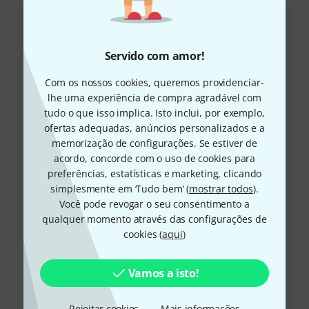
Atendimento ao Cliente Portugal
Servido com amor!
Com os nossos cookies, queremos providenciar-
lhe uma experiência de compra agradável com
tudo o que isso implica. Isto inclui, por exemplo,
+49-9546-9223-645
ofertas adequadas, anúncios personalizados e a
memorização de configurações. Se estiver de
A nossa equipa de apoio ao cliente está aqui para o
acordo, concorde com o uso de cookies para
ajudar com quaisquer questões ou problemas
preferências, estatísticas e marketing, clicando
simplesmente em ‘Tudo bem’ (
mostrar todos
).
Ter número de cliente à mão
Você pode revogar o seu consentimento a
qualquer momento através das configurações de
cookies (
aqui
)
Horários comerciais (CEST - Horário de
verão da Europa Central)
Vamos a isto!
Solicitar devolução da chamada
Rejeitar cookies
Mais informações