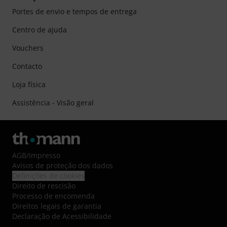
Portes de envio e tempos de entrega
Centro de ajuda
Vouchers
Contacto
Loja física
Assistência - Visão geral
AGB
/
Impresso
Avisos de proteção dos dados
Definições de cookies
Direito de rescisão
Processo de encomenda
Direitos legais de garantia
Declaração de Acessibilidade