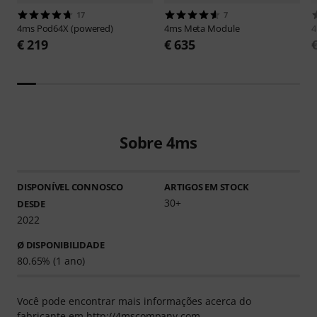
17
7
4ms
Pod64X (powered)
4ms
Meta Module
€ 219
€ 635
Sobre 4ms
DISPONÍVEL CONNOSCO
ARTIGOS EM STOCK
30+
DESDE
2022
Ø DISPONIBILIDADE
80.65% (1 ano)
Você pode encontrar mais informações acerca do
fabricante em
http://4mscompany.com