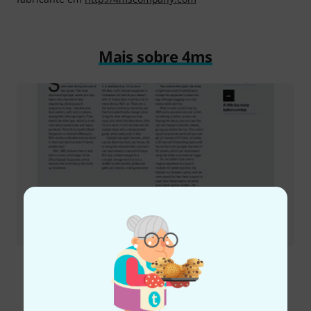
Mais sobre 4ms
Relatório de teste
Catalyst Sequencer
Eis como pode contactar-nos