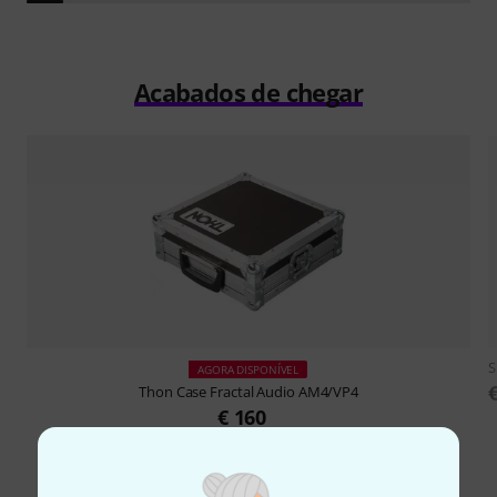
Acabados de chegar
AGORA DISPONÍVEL
Thon
Case Fractal Audio AM4/VP4
€ 160