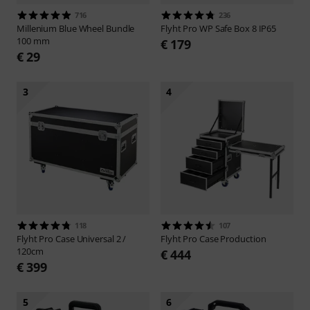
716
236
Millenium
Blue Wheel Bundle
Flyht Pro
WP Safe Box 8 IP65
100 mm
€ 179
€ 29
3
4
118
107
Flyht Pro
Case Universal 2 /
Flyht Pro
Case Production
120cm
€ 444
€ 399
5
6