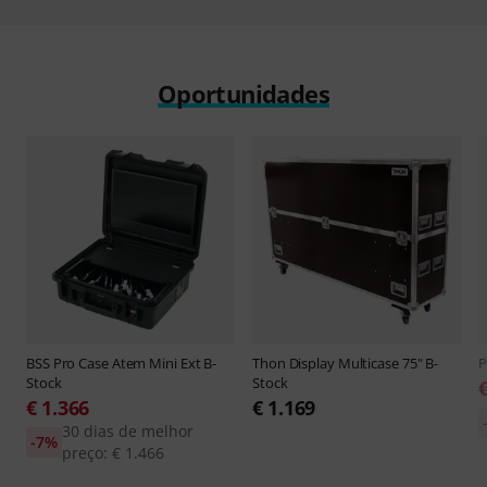
Oportunidades
BSS
Pro Case Atem Mini Ext B-
Thon
Display Multicase 75" B-
P
Stock
Stock
€ 1.366
€ 1.169
30 dias de melhor
-7%
preço: € 1.466