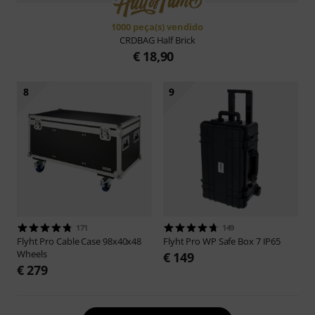
1000 peça(s) vendido
CRDBAG
Half Brick
€ 18,90
8
9
171
149
Flyht Pro
Cable Case 98x40x48
Flyht Pro
WP Safe Box 7 IP65
Wheels
€ 149
€ 279