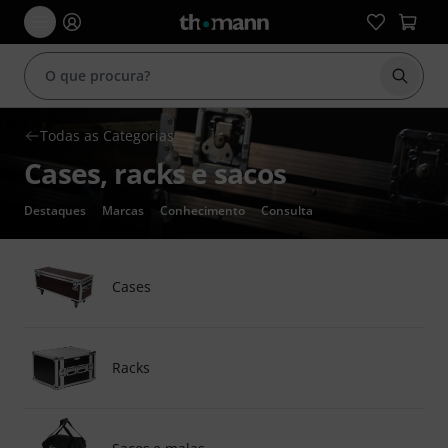
Inicia
Todas as Categorias
Cases, racks e sacos
Destaques
Marcas
Conhecimento
Consulta
Cases
Racks