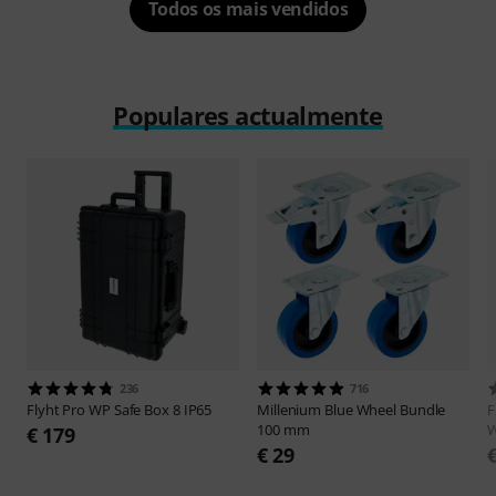
Todos os mais vendidos
Populares actualmente
236
716
Flyht Pro
WP Safe Box 8 IP65
Millenium
Blue Wheel Bundle
F
100 mm
W
€ 179
€ 29