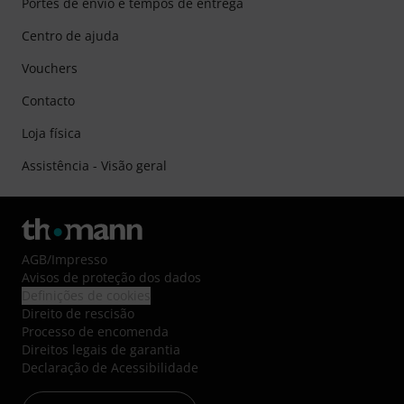
Portes de envio e tempos de entrega
Centro de ajuda
Vouchers
Contacto
Loja física
Assistência - Visão geral
AGB
/
Impresso
Avisos de proteção dos dados
Definições de cookies
Direito de rescisão
Processo de encomenda
Direitos legais de garantia
Declaração de Acessibilidade