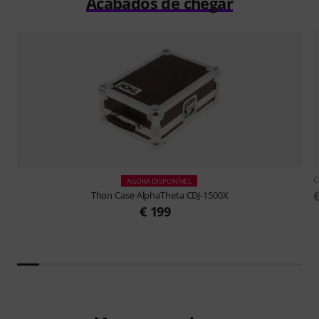
Acabados de chegar
O
AGORA DISPONÍVEL
Thon
Case AlphaTheta CDJ-1500X
€ 199