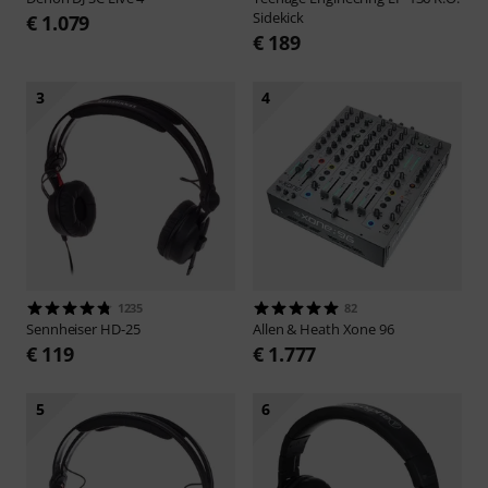
Sidekick
€ 1.079
€ 189
3
4
1235
82
Sennheiser
HD-25
Allen & Heath
Xone 96
€ 119
€ 1.777
5
6