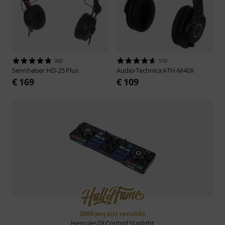
363
910
Sennheiser
HD-25 Plus
Audio-Technica
ATH-M40X
€ 169
€ 109
2000 peça(s) vendido
Hercules
DJ Control Starlight