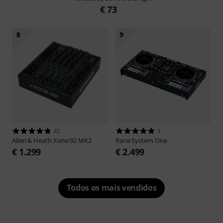
€ 73
8
9
22
3
Allen & Heath
Xone:92 MK2
Rane
System One
€ 1.299
€ 2.499
Todos os mais vendidos