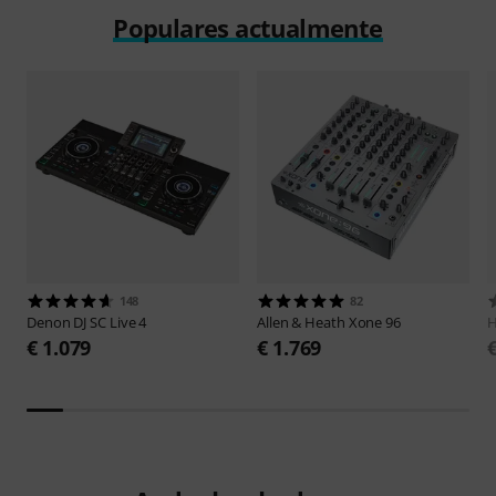
Populares actualmente
148
82
Denon DJ
SC Live 4
Allen & Heath
Xone 96
H
€ 1.079
€ 1.769