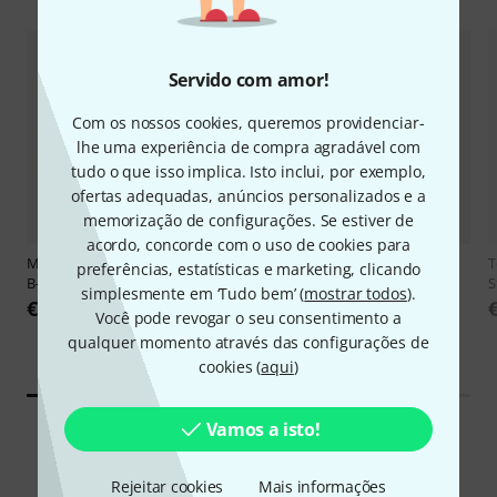
Servido com amor!
Com os nossos cookies, queremos providenciar-
lhe uma experiência de compra agradável com
tudo o que isso implica. Isto inclui, por exemplo,
ofertas adequadas, anúncios personalizados e a
memorização de configurações. Se estiver de
acordo, concorde com o uso de cookies para
Magma
Mixer Case DJM-V10/ DJ
AKAI Professional
MPC XL B-
T
preferências, estatísticas e marketing, clicando
B-Stock
Stock
S
simplesmente em ‘Tudo bem’ (
mostrar todos
).
€ 136
€ 2.299
Você pode revogar o seu consentimento a
qualquer momento através das configurações de
cookies (
aqui
)
Vamos a isto!
Conhecimento
Rejeitar cookies
Mais informações