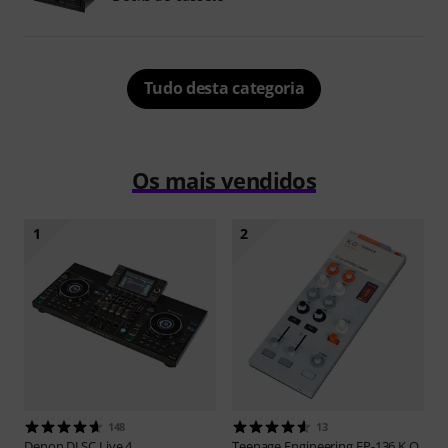
Tudo desta categoria
Os mais vendidos
1
2
148
13
Denon DJ
SC Live 4
Teenage Engineering
EP-136 K.O.