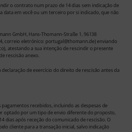
indir o contrato num prazo de 14 dias sem indicação de
 da data em você ou um terceiro por si indicado, que não
(Thomann GmbH, Hans-Thomann-Straße 1, 96138
24, correio eletrónico: portugal@thomann.de) enviando
co), atestando a sua intenção de rescindir o presente
 de rescisão anexo.
 declaração de exercício do direito de rescisão antes da
os pagamentos recebidos, incluindo as despesas de
ter optado por um tipo de envio diferente do proposto,
14 dias após receção do comunicado de rescisão. O
 cliente para a transação inicial, salvo indicação