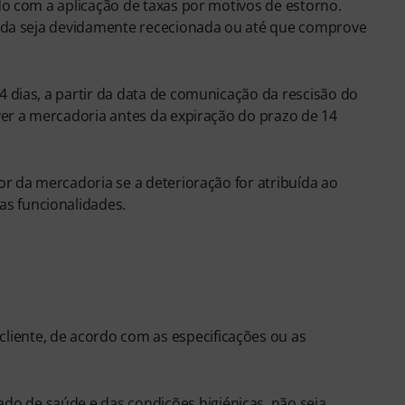
do com a aplicação de taxas por motivos de estorno.
vida seja devidamente rececionada ou até que comprove
 dias, a partir da data de comunicação da rescisão do
ver a mercadoria antes da expiração do prazo de 14
r da mercadoria se a deterioração for atribuída ao
s funcionalidades.
liente, de acordo com as especificações ou as
do de saúde e das condições higiénicas, não seja