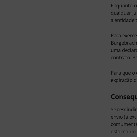
Enquanto co
qualquer ju
a entidade 
Para exerce
Burgebrach,
uma declara
contrato. P
Para que o 
expiração d
Consequ
Se rescindi
envio (à ex
comumente u
estorno do 