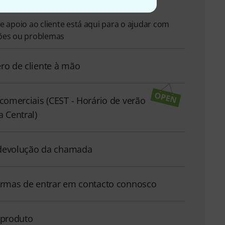
e apoio ao cliente está aqui para o ajudar com
ões ou problemas
ro de cliente à mão
comerciais (CEST - Horário de verão
 Central)
r devolução da chamada
ormas de entrar em contacto connosco
 produto