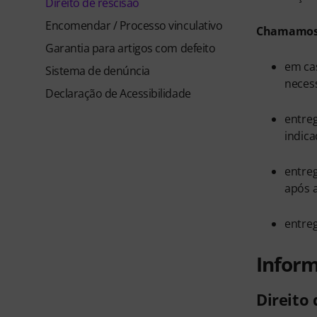
Direito de rescisão
Encomendar / Processo vinculativo
Chamamos a
Garantia para artigos com defeito
em cas
Sistema de denúncia
neces
Declaração de Acessibilidade
entreg
indica
entreg
após a
entreg
Inform
Direito