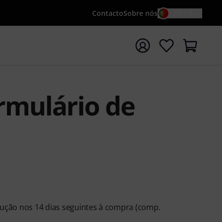
Contacto
Sobre nós
PT / €
iar pesquisa com o termo de pesquisa {searchTerm}
ormulário de
lução nos 14 dias seguintes à compra (comp.