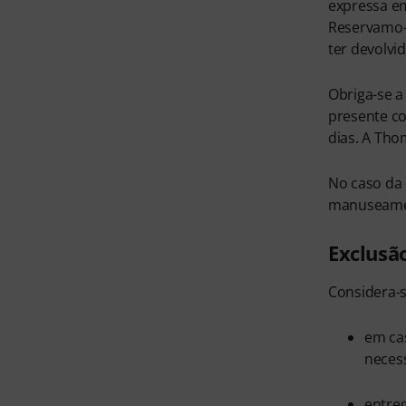
expressa em
Reservamo-n
ter devolvi
Obriga-se a
presente co
dias. A Th
No caso da 
manuseamen
Exclusã
Considera-s
em cas
neces
entreg