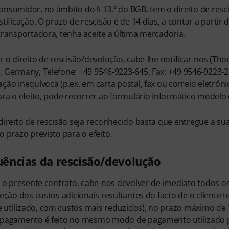
nsumidor, no âmbito do § 13.º do BGB, tem o direito de resc
stificação. O prazo de rescisão é de 14 dias, a contar a partir
transportadora, tenha aceite a última mercadoria.
r o direito de rescisão/devolução, cabe-lhe notificar-nos 
 Germany, Telefone: +49 9546-9223-645, Fax: +49 9546-9223-
ção inequívoca (p.ex. em carta postal, fax ou correio eletróni
ara o efeito, pode recorrer ao formulário informático modelo
direito de rescisão seja reconhecido basta que entregue a sua
o prazo previsto para o efeito.
ências da rescisão/devolução
r o presente contrato, cabe-nos devolver de imediato todos 
ceção dos custos adicionais resultantes do facto de o cliente 
tilizado, com custos mais reduzidos), no prazo máximo de 
pagamento é feito no mesmo modo de pagamento utilizado pelo