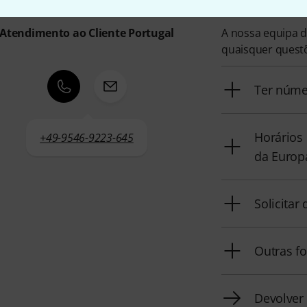
Atendimento ao Cliente Portugal
A nossa equipa d
quaisquer quest
Ter núme
Horários 
+49-9546-9223-645
da Europa
Solicita
Outras f
Devolver