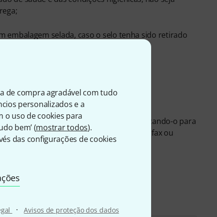
rega;
em embalagem selada, caso o selo tenha sido retirado
de subscrição.
ia de compra agradável com tudo
olução
úncios personalizados e a
m o uso de cookies para
 (necessário Adobe Acrobat Reader) utilizando-o para
Tudo bem’ (
mostrar todos
).
scisão devidamente preenchido por correio, fax ou
és das configurações de cookies
ações
·
egal
Avisos de proteção dos dados