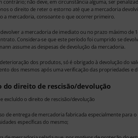
 contrário; não deve, em circunstância alguma, ser penaliza
os o direito de reter o estorno até que a mercadoria devol
do a mercadoria, consoante o que ocorrer primeiro.
 devolver a mercadoria de imediato ou no prazo máximo de 14
ntrato. Considera-se que este período foi cumprido se devol
omann assume as despesas de devolução da mercadoria.
deterioração dos produtos, só é obrigado à devolução do valo
to dos mesmos após uma verificação das propriedades e da
o do direito de rescisão/devolução
e excluído o direito de rescisão/devolução
o de entrega de mercadoria fabricada especialmente para o c
sidades específicas do mesmo;
a de mercadoria selada que, por motivos de proteção do esta