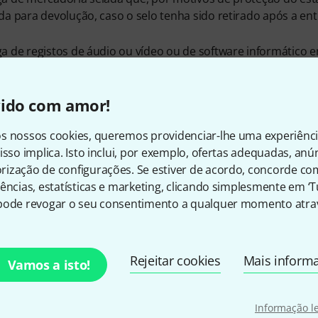
da para devolução, caso o selo tenha sido retirado após a ent
a de registos de áudio ou vídeo ou de software informático 
 entrega,
vido com amor!
a de jornais, revistas ou ilustrações, à exceção de contratos 
s nossos cookies, queremos providenciar-lhe uma experiênc
elo de formulário de rescisão/dev
isso implica. Isto inclui, por exemplo, ofertas adequadas, an
ização de configurações. Se estiver de acordo, concorde co
erir
aqui
um formulário de revogação modelo, em formato PDF
ências, estatísticas e marketing, clicando simplesmente em ‘
eu direito de revogação. Basta enviar-nos o formulário de re
pode revogar o seu consentimento a qualquer momento atrav
rónico.
Rejeitar cookies
Mais inform
Vamos a isto!
como pode contactar-nos
Informação l