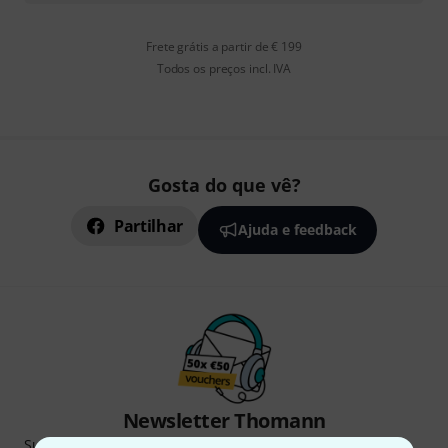
Frete grátis a partir de € 199
Todos os preços incl. IVA
Gosta do que vê?
Partilhar
Ajuda e feedback
Newsletter Thomann
Subscreva a Newsletter da Thomann em inglês e com um