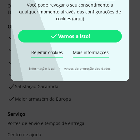
Você pode revogar o seu consentimento a
O pagamento pode ser feito de forma segura através de
qualquer momento através das configurações de
Transferência bancária, PayPal ou Cartão de crédito.
cookies (
aqui
)
Os seus benefícios
Vamos a isto!
Garantia Thomann de 3 anos
30 dias de garantia de dinheiro de volta
Rejeitar cookies
Mais informações
Assistência de Reparação
·
Informação legal
Avisos de proteção dos dados
Conselhos dos nossos especialistas
Satisfação Garantida
Maior armazém da Europa
Serviço
Portes de envio e tempos de entrega
Centro de ajuda