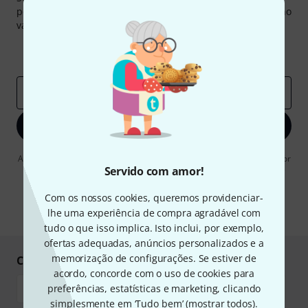
pouco de sorte você poderá ganhar um dos
50 vouchers
no
valor de
50 €
cada!
Contribuições inspiradoras
Ofertas
Insights da Thomann
Endereço de e-mail
*
Inscreva-se agora
Ao clicar em "Inscreva-se agora", concordo em receber publicidade por
e-mail. Posso cancelar a assinatura a qualquer momento. Você pode
Servido com amor!
encontrar mais informações sobre a newsletter na nossa
diretriz de
proteção de dados
.
Com os nossos cookies, queremos providenciar-
lhe uma experiência de compra agradável com
* Requeridos
tudo o que isso implica. Isto inclui, por exemplo,
ofertas adequadas, anúncios personalizados e a
memorização de configurações. Se estiver de
Compre e pague em segurança
acordo, concorde com o uso de cookies para
preferências, estatísticas e marketing, clicando
simplesmente em ‘Tudo bem’ (
mostrar todos
).