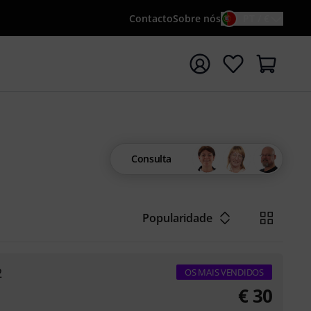
Contacto
Sobre nós
PT / €
iar pesquisa com o termo de pesquisa {searchTerm}
Consulta
Popularidade
2
OS MAIS VENDIDOS
€
30