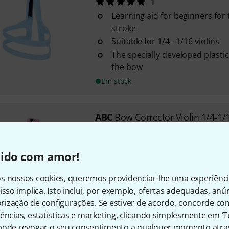
1
Learning aid for beginners for
stroke
Suitable for 1/4 - 1/16 violins
The specially developed plast
the bow
Em stock
ABC
Bow Corrector Violin 1/4-1/
Learning aid for beginners for
stroke
vido com amor!
Suitable for 1/4 - 1/16 violins
The specially developed plast
s nossos cookies, queremos providenciar-lhe uma experiênc
the bow
isso implica. Isto inclui, por exemplo, ofertas adequadas, an
Em stock
ização de configurações. Se estiver de acordo, concorde co
ências, estatísticas e marketing, clicando simplesmente em ‘
pode revogar o seu consentimento a qualquer momento atrav