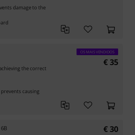
events damage to the
oard
OS MAIS VENDIDOS
€
35
achieving the correct
c prevents causing
€
30
16B