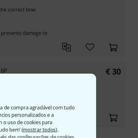
 the correct bow
ic prevents damage to
€
30
16P
 the correct bow
ic prevents damage to
ia de compra agradável com tudo
úncios personalizados e a
m o uso de cookies para
Tudo bem’ (
mostrar todos
).
és das configurações de cookies