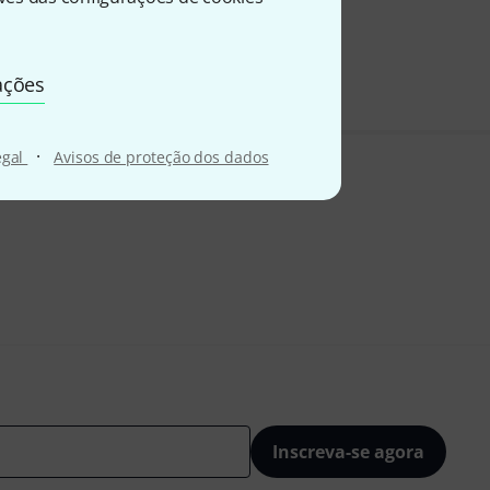
199
A
ações
·
egal
Avisos de proteção dos dados
Inscreva-se agora