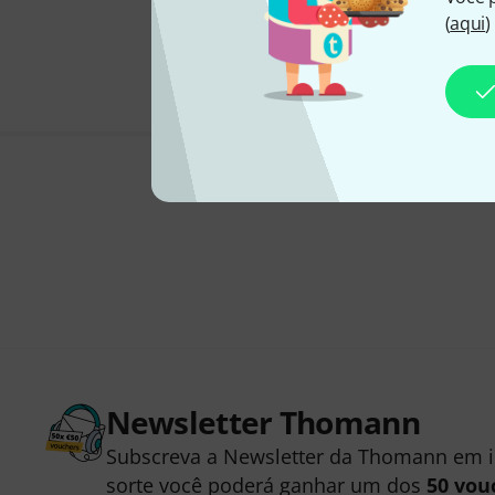
(
aqui
)
Newsletter Thomann
Subscreva a Newsletter da Thomann em 
sorte você poderá ganhar um dos
50 vou