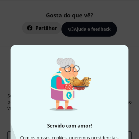
Gosta do que vê?
Partilhar
Ajuda e feedback
Newsletter Thomann
Subscreva a Newsletter da Thomann em inglês e com um
pouco de sorte você poderá ganhar um dos
50 vouchers
no
valor de
50 €
cada!
Contribuições inspiradoras
Ofertas
Insights da Thomann
Servido com amor!
Com os nossos cookies, queremos providenciar-
Endereço de e-mail
*