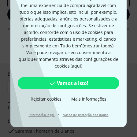
lhe uma experiência de compra agradável com
tudo o que isso implica. Isto inclui, por exemplo,
Inscreva-se agora
ofertas adequadas, anúncios personalizados e a
memorização de configurações. Se estiver de
Ao clicar em "Inscreva-se agora", concordo em receber publicidade por
acordo, concorde com o uso de cookies para
e-mail. Posso cancelar a assinatura a qualquer momento. Você pode
encontrar mais informações sobre a newsletter na nossa
preferências, estatísticas e marketing, clicando
diretriz de
proteção de dados
.
simplesmente em ‘Tudo bem’ (
mostrar todos
).
Você pode revogar o seu consentimento a
* Requeridos
qualquer momento através das configurações de
cookies (
aqui
)
Compre e pague em segurança
Vamos a isto!
Rejeitar cookies
Mais informações
O pagamento pode ser feito de forma segura através de
Transferência bancária, PayPal ou Cartão de crédito.
·
Informação legal
Avisos de proteção dos dados
Os seus benefícios
Garantia Thomann de 3 anos