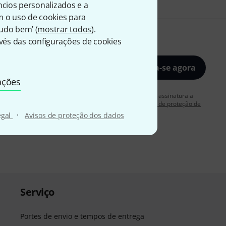
úncios personalizados e a
m o uso de cookies para
Tudo bem’ (
mostrar todos
).
és das configurações de cookies
Inscreva-se agora
ações
rdo em receber publicidade por e-mail. Posso cancelar a assinatura a
 mais informações sobre a newsletter na nossa
diretriz de proteção de
·
egal
Avisos de proteção dos dados
Serviço
Portes de envio e tempos de entrega