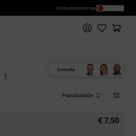
Contacto
Sobre nós
PT / €
iar pesquisa com o termo de pesquisa {searchTerm}
Consulta
1
Popularidade
€
7,50