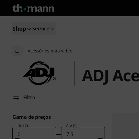
Shop
Service
Acessórios para vídeo
ADJ Ace
Filtro
Gama de preços
De (€)
Até (€)