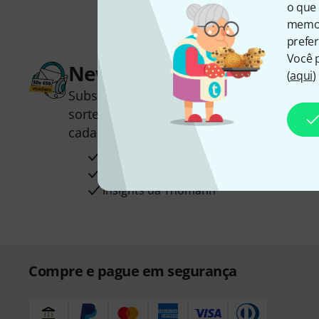
o que 
memor
prefer
Você 
Newsletter Thomann
(
aqui
)
Subscreva a Newsletter da Thomann em 
sorte você poderá ganhar um dos
50 vou
cada!
Contribuições inspiradoras
Ofertas
Insights da Thomann
Compre e pague em segurança