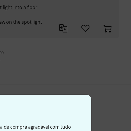
light into a floor
ew on the spot light
199
A
ia de compra agradável com tudo