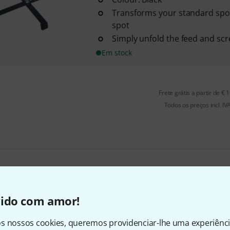
Transforms your standard spot 
spot
Simply unfold the feed and scr
Em stock
Frete grátis a partir de € 
Todos os preços incl. IV
Gosta do que vê?
vido com amor!
Partilhar
Ajuda e feedback
s nossos cookies, queremos providenciar-lhe uma experiênc