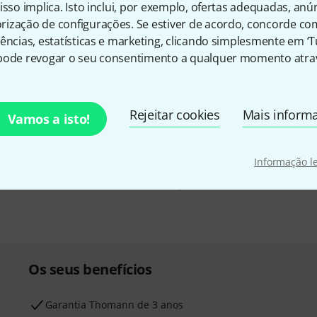
isso implica. Isto inclui, por exemplo, ofertas adequadas, an
ização de configurações. Se estiver de acordo, concorde co
ências, estatísticas e marketing, clicando simplesmente em ‘
pode revogar o seu consentimento a qualquer momento atrav
inglês e com um pouco de
Endereço de e-mail
*
chers
no valor de
50 €
Rejeitar cookies
Mais inform
Vamos a isto!
Ao clicar em "Inscreva-se agora", conco
qualquer momento. Você pode encontrar
dados
.
Informação l
* Requeridos
Os seus benefícios
Garantia Thomann de 3 anos