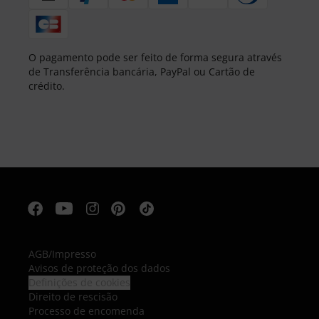
O pagamento pode ser feito de forma segura através
de Transferência bancária, PayPal ou Cartão de
crédito.
AGB
/
Impresso
Avisos de proteção dos dados
Definições de cookies
Direito de rescisão
Processo de encomenda