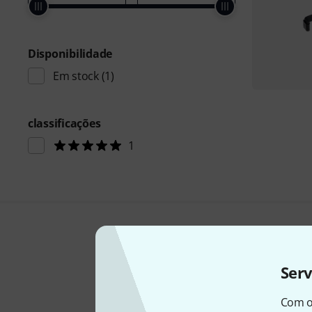
Disponibilidade
Em stock
(1)
classificações
1
Ser
Com o