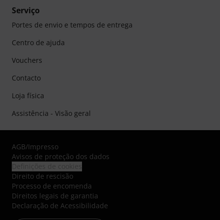
Serviço
Portes de envio e tempos de entrega
Centro de ajuda
Vouchers
Contacto
Loja física
Assistência - Visão geral
AGB
/
Impresso
Avisos de proteção dos dados
Definições de cookies
Direito de rescisão
Processo de encomenda
Direitos legais de garantia
Declaração de Acessibilidade