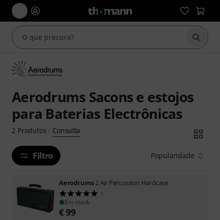
Inicia
Aerodrums Sacons e estojos
para Baterias Electrônicas
Consulta
2
Produtos
·
Filtro
Popularidade
Aerodrums
2 Air Percussion Hardcase
1
Em stock
€
99