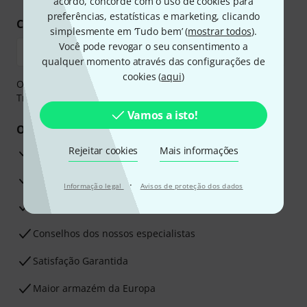
acordo, concorde com o uso de cookies para
preferências, estatísticas e marketing, clicando
Compre e pague em segurança
simplesmente em ‘Tudo bem’ (
mostrar todos
).
Você pode revogar o seu consentimento a
qualquer momento através das configurações de
cookies (
aqui
)
O pagamento pode ser feito de forma segura através de
Transferência bancária, PayPal ou Cartão de crédito.
Vamos a isto!
Os seus benefícios
Rejeitar cookies
Mais informações
Garantia Thomann de 3 anos
30 dias de garantia de dinheiro de volta
·
Informação legal
Avisos de proteção dos dados
Assistência de Reparação
Conselhos dos nossos especialistas
Satisfação Garantida
Maior armazém da Europa