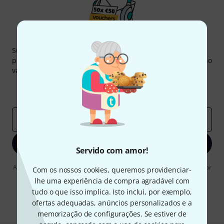
Newsletter Thomann
Subscreva a Newsletter da Thomann em inglês e com um
pouco de sorte você poderá ganhar um dos
50 vouchers
no
valor de
50 €
cada!
Contribuições inspiradoras
Ofertas
Insights da Thomann
Endereço de e-mail
*
Inscreva-se agora
Servido com amor!
Ao clicar em "Inscreva-se agora", concordo em receber publicidade por
Com os nossos cookies, queremos providenciar-
e-mail. Posso cancelar a assinatura a qualquer momento. Você pode
lhe uma experiência de compra agradável com
encontrar mais informações sobre a newsletter na nossa
diretriz de
tudo o que isso implica. Isto inclui, por exemplo,
proteção de dados
.
ofertas adequadas, anúncios personalizados e a
* Requeridos
memorização de configurações. Se estiver de