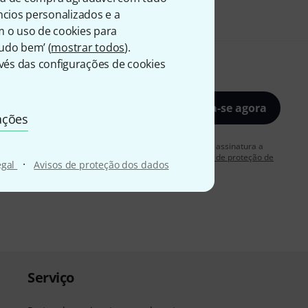
úncios personalizados e a
m o uso de cookies para
Tudo bem’ (
mostrar todos
).
és das configurações de cookies
Inscreva-se agora
ações
rdo em receber publicidade por e-mail. Posso cancelar a assinatura a
 mais informações sobre a newsletter na nossa
diretriz de proteção de
·
egal
Avisos de proteção dos dados
Serviço