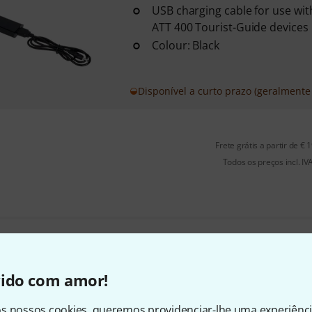
USB charging cable for use wit
ATT 400 Tourist-Guide devices
Colour: Black
Disponível a curto prazo (geralmente 
Frete grátis a partir de € 
Todos os preços incl. IV
Gosta do que vê?
vido com amor!
Partilhar
Ajuda e feedback
s nossos cookies, queremos providenciar-lhe uma experiênc