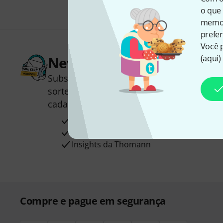
o que 
memor
prefer
Você 
(
aqui
)
Newsletter Thomann
Subscreva a Newsletter da Thomann em 
sorte você poderá ganhar um dos
50 vou
cada!
Contribuições inspiradoras
Ofertas
Insights da Thomann
Compre e pague em segurança