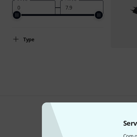
Type
Ser
Com o