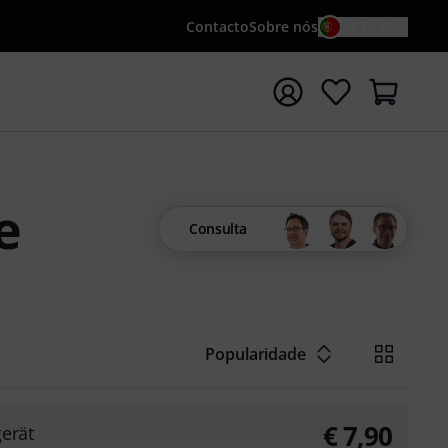
Contacto
Sobre nós
PT / €
iar pesquisa com o termo de pesquisa {searchTerm}
e
Consulta
Popularidade
€
7,90
erät