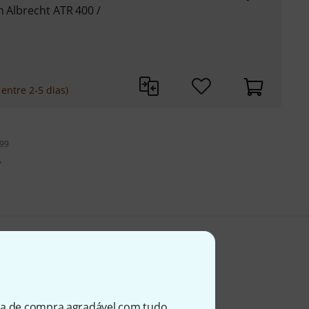
h Albrecht ATR 400 /
entre 2-5 dias)
199
A
ia de compra agradável com tudo