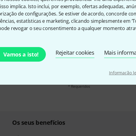
isso implica. Isto inclui, por exemplo, ofertas adequadas, an
ização de configurações. Se estiver de acordo, concorde co
ências, estatísticas e marketing, clicando simplesmente em ‘
pode revogar o seu consentimento a qualquer momento atrav
inglês e com um pouco de
Endereço de e-mail
*
Rejeitar cookies
Mais inform
Vamos a isto!
chers
no valor de
50 €
Ao clicar em "Inscreva-se agora", conco
qualquer momento. Você pode encontrar
Informação l
dados
.
* Requeridos
Os seus benefícios