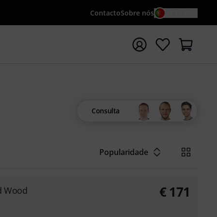
Contacto
Sobre nós
PT / €
iar pesquisa com o termo de pesquisa {searchTerm}
Consulta
Popularidade
€
171
nd Wood