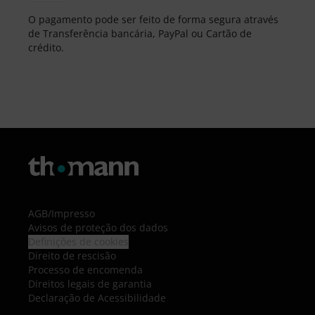
O pagamento pode ser feito de forma segura através
de Transferência bancária, PayPal ou Cartão de
crédito.
AGB
/
Impresso
Avisos de proteção dos dados
Definições de cookies
Direito de rescisão
Processo de encomenda
Direitos legais de garantia
Declaração de Acessibilidade