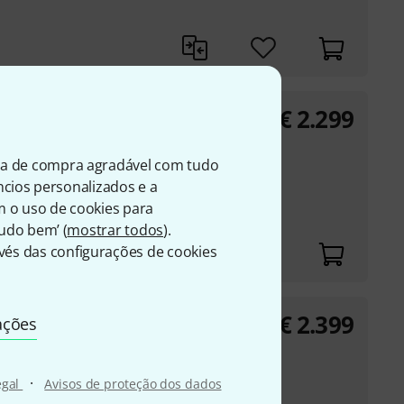
€
2.299
erklasse
ia de compra agradável com tudo
F
úncios personalizados e a
andcraft from
m o uso de cookies para
Tudo bem’ (
mostrar todos
).
és das configurações de cookies
€
2.399
erklasse painted
ações
 a hand-painted bell
·
egal
Avisos de proteção dos dados
untain spruce