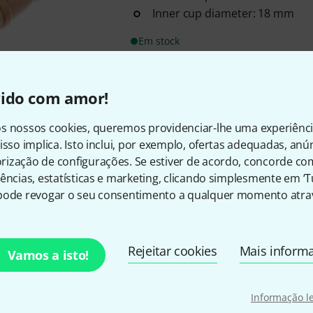
Inner cup diameter: 18 mm
Em stock
Alfons Neumann
Alphorn Meist
vido com amor!
1
s nossos cookies, queremos providenciar-lhe uma experiênc
Alphorn of the masterclass in 
isso implica. Isto inclui, por exemplo, ofertas adequadas, an
Completely made by German h
ização de configurações. Se estiver de acordo, concorde co
mountain spruce
ências, estatísticas e marketing, clicando simplesmente em ‘
Excellent sound quality
pode revogar o seu consentimento a qualquer momento atrav
Em stock
Alfons Neumann
Alphorn Meist
Rejeitar cookies
Mais inform
Vamos a isto!
1
'Masterclass' alphorn in F with
Informação l
Handcrafted entirely from mo