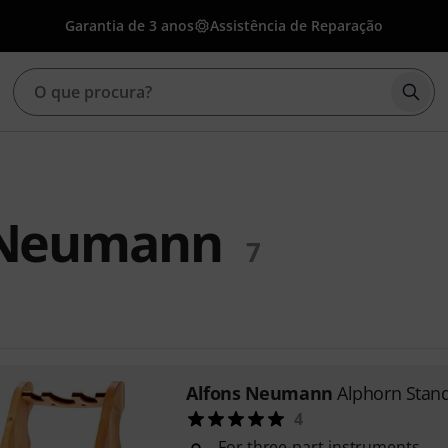
Garantia de 3 anos
Assistência de Reparação
Inic
 Neumann
7
Alfons Neumann
Alphorn Sta
4
For three-part instruments