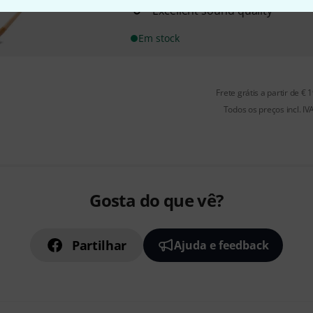
Excellent sound quality
Em stock
Frete grátis a partir de € 
Todos os preços incl. IV
Gosta do que vê?
Partilhar
Ajuda e feedback