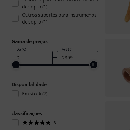
de sopro
(1)
Outros suportes para instrumenos
de sopro
(1)
Gama de preços
De (€)
Até (€)
Disponibilidade
Em stock
(7)
classificações
6