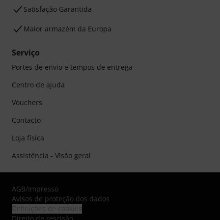
Satisfação Garantida
Maior armazém da Europa
Serviço
Portes de envio e tempos de entrega
Centro de ajuda
Vouchers
Contacto
Loja física
Assistência - Visão geral
AGB
/
Impresso
Avisos de proteção dos dados
Definições de cookies
Direito de rescisão