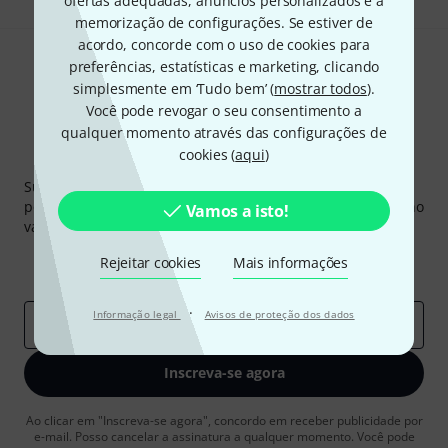
ofertas adequadas, anúncios personalizados e a
memorização de configurações. Se estiver de
acordo, concorde com o uso de cookies para
preferências, estatísticas e marketing, clicando
simplesmente em ‘Tudo bem’ (
mostrar todos
).
Você pode revogar o seu consentimento a
qualquer momento através das configurações de
cookies (
aqui
)
Newsletter Thomann
Subscreva a Newsletter da Thomann em inglês e com um
pouco de sorte você poderá ganhar um dos
50 vouchers
no
Vamos a isto!
valor de
50 €
cada!
Contribuições inspiradoras
Ofertas
Rejeitar cookies
Mais informações
Insights da Thomann
·
Informação legal
Avisos de proteção dos dados
Endereço de e-mail
*
Inscreva-se agora
Ao clicar em "Inscreva-se agora", concordo em receber publicidade por
e-mail. Posso cancelar a assinatura a qualquer momento. Você pode