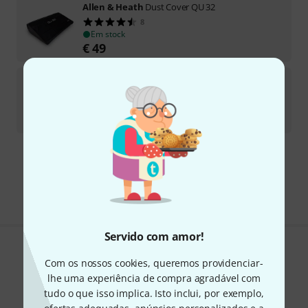
Allen & Heath
Dust Cover QU 32
8
Em stock
€
49
Allen & Heath
Dust Cover QU 24
22
Disponível em 3–4 semanas
€
49
Frete grátis a partir de € 199
Todos os preços incl. IVA
Servido com amor!
Gosta do que vê?
Com os nossos cookies, queremos providenciar-
lhe uma experiência de compra agradável com
Partilhar
Ajuda e feedback
tudo o que isso implica. Isto inclui, por exemplo,