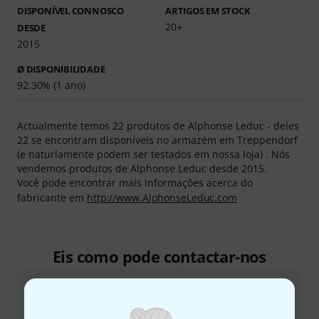
DISPONÍVEL CONNOSCO
ARTIGOS EM STOCK
20+
DESDE
2015
Ø DISPONIBILIDADE
92.30% (1 ano)
Actualmente temos 22 produtos de Alphonse Leduc - deles
22 se encontram disponíveis no armazém em Treppendorf
(e naturlamente podem ser testados em nossa loja) . Nós
vendemos produtos de Alphonse Leduc desde 2015.
Você pode encontrar mais informações acerca do
fabricante em
http://www.AlphonseLeduc.com
Eis como pode contactar-nos
Atendimento ao Cliente Portugal