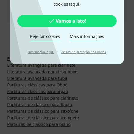
cookies (
aqui
)
Todos os contactos
Vamos a isto!
Rejeitar cookies
Mais informações
Descobrir mais
·
Informação legal
Avisos de proteção dos dados
Partituras, livros e DVDs
Literatura avançada para clarinete
Literatura avançada para trombone
Literatura avançada para tuba
Partituras clássicas para Oboé
Partituras clássicas para órgão
Partituras de clássico para clarinete
Partituras de clássico para flauta
Partituras de clássico para saxofone
Partituras de clássico para trompete
Partiuras de clássico para piano