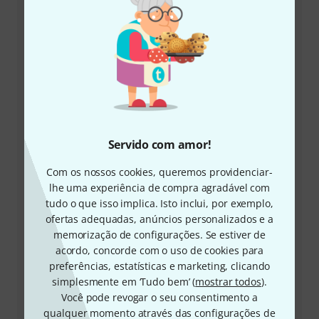
+49-9546-9223-645
A nossa equipa de apoio ao cliente está aqui para o
ajudar com quaisquer questões ou problemas
Servido com amor!
Ter número de cliente à mão
Com os nossos cookies, queremos providenciar-
lhe uma experiência de compra agradável com
Horários comerciais (CEST - Horário de
tudo o que isso implica. Isto inclui, por exemplo,
verão da Europa Central)
ofertas adequadas, anúncios personalizados e a
memorização de configurações. Se estiver de
Solicitar devolução da chamada
acordo, concorde com o uso de cookies para
preferências, estatísticas e marketing, clicando
Outras formas de entrar em contacto connosco
simplesmente em ‘Tudo bem’ (
mostrar todos
).
Você pode revogar o seu consentimento a
Devolver produto
qualquer momento através das configurações de