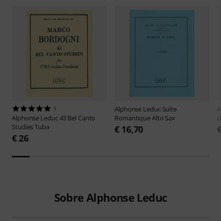
1
Alphonse Leduc
Suite
A
Alphonse Leduc
43 Bel Canto
Romantique Alto Sax
d
Studies Tuba
€ 16,70
€ 26
Sobre Alphonse Leduc