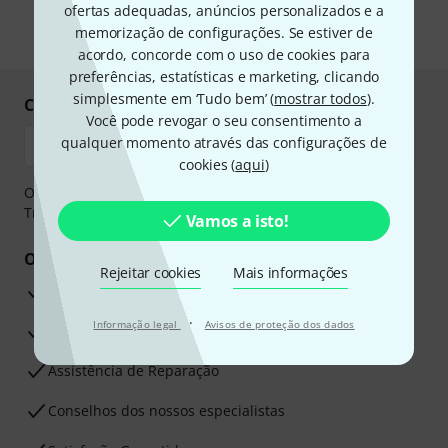
proteção de dados
.
ofertas adequadas, anúncios personalizados e a
memorização de configurações. Se estiver de
* Requeridos
acordo, concorde com o uso de cookies para
preferências, estatísticas e marketing, clicando
simplesmente em ‘Tudo bem’ (
mostrar todos
).
Compre e pague em segurança
Você pode revogar o seu consentimento a
qualquer momento através das configurações de
cookies (
aqui
)
O pagamento pode ser feito de forma segura através de
Transferência bancária, PayPal ou Cartão de crédito.
Vamos a isto!
Os seus benefícios
Rejeitar cookies
Mais informações
Garantia Thomann de 3 anos
·
Informação legal
Avisos de proteção dos dados
30 dias de garantia de dinheiro de volta
Assistência de Reparação
Conselhos dos nossos especialistas