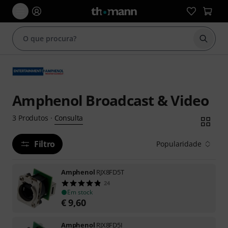
Inicia
Amphenol Broadcast & Video
Consulta
3
Produtos
·
Filtro
Popularidade
Amphenol
RJX8FD5T
24
Em stock
€
9,60
Amphenol
RJX8FD5I