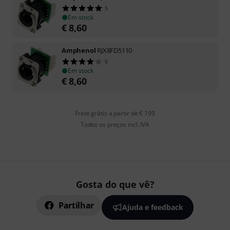
5
Em stock
€
8,60
Amphenol
RJX8FD5110
5
Em stock
€
8,60
Frete grátis a partir de € 199
Todos os preços incl. IVA
Gosta do que vê?
Partilhar
Ajuda e feedback