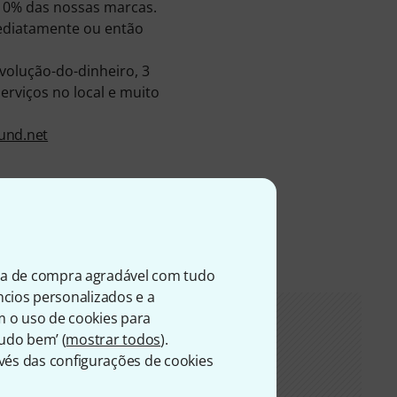
 10% das nossas marcas.
ediatamente ou então
olução-do-dinheiro, 3
erviços no local e muito
und.net
ia de compra agradável com tudo
úncios personalizados e a
m o uso de cookies para
Tudo bem’ (
mostrar todos
).
és das configurações de cookies