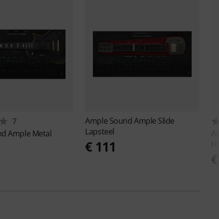
Ample Sound
Ample Slide
7
Lapsteel
nd
Ample Metal
A
€ 111
He
€