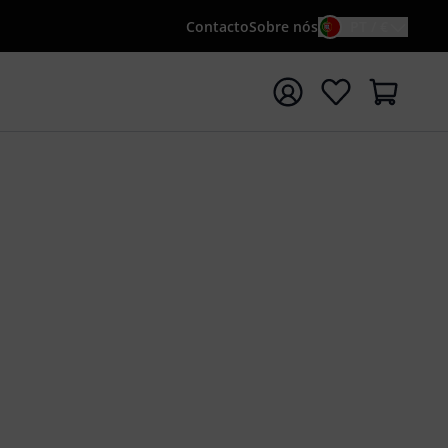
Contacto
Sobre nós
PT / €
iar pesquisa com o termo de pesquisa {searchTerm}