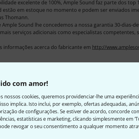
ilidade excelente de 100%, Ample Sound faz parte dos top
d estão em estoque no momento e podem ser enviados im
aus Thomann.
Ample Sound lhe concedemos a nossa garantia 30-dias-dev
mais serviços adicionais como especialistas competentes, s
s informações acerca do fabricante em
http://www.ampleso
Mais sobre Ample Sound
vido com amor!
s nossos cookies, queremos providenciar-lhe uma experiênc
isso implica. Isto inclui, por exemplo, ofertas adequadas, an
ização de configurações. Se estiver de acordo, concorde co
ências, estatísticas e marketing, clicando simplesmente em ‘
pode revogar o seu consentimento a qualquer momento atrav