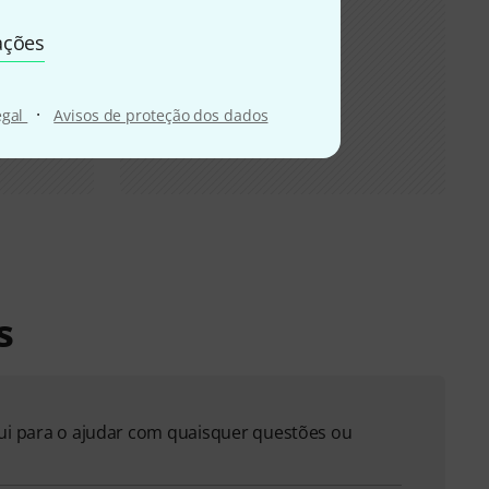
ações
·
egal
Avisos de proteção dos dados
s
qui para o ajudar com quaisquer questões ou