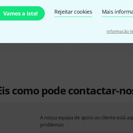
Rejeitar cookies
Mais inform
Vamos a isto!
Informação l
Eis como pode contactar-no
A nossa equipa de apoio ao cliente está a
problemas