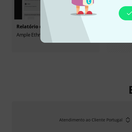
Relatório de teste
Ample Ethno Ukulele III
Atendimento ao Cliente Portugal