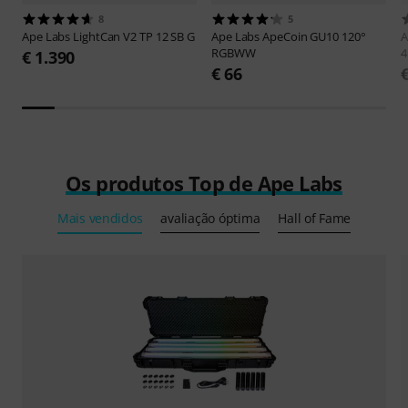
8
5
Ape Labs
LightCan V2 TP 12 SB G
Ape Labs
ApeCoin GU10 120°
A
RGBWW
4
€ 1.390
€ 66
Os produtos Top de Ape Labs
Mais vendidos
avaliação óptima
Hall of Fame