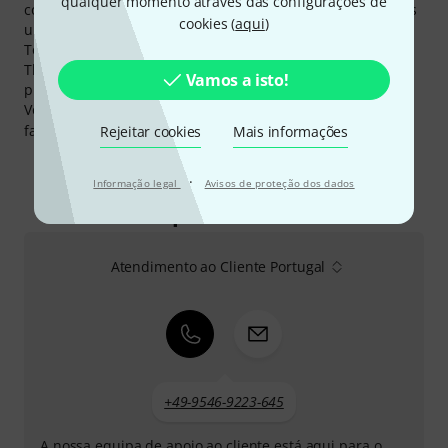
qualquer momento através das configurações de
com a nossa garantia Thomann de 3 anos lhe concedemos
cookies (
aqui
)
um ano adicionais.
Todos podem vender barato, mas não tão barato quanto
Thomann :-) Somente nos últimos 90 dias abatemos os
Vamos a isto!
preços de 22 produtos de Ape Labs.
Você pode encontrar mais informações acerca do
fabricante em
http://www.apelabs.de
Rejeitar cookies
Mais informações
·
Informação legal
Avisos de proteção dos dados
Eis como pode contactar-nos
Atendimento ao Cliente Portugal
+49-9546-9223-645
A nossa equipa de apoio ao cliente está aqui para o