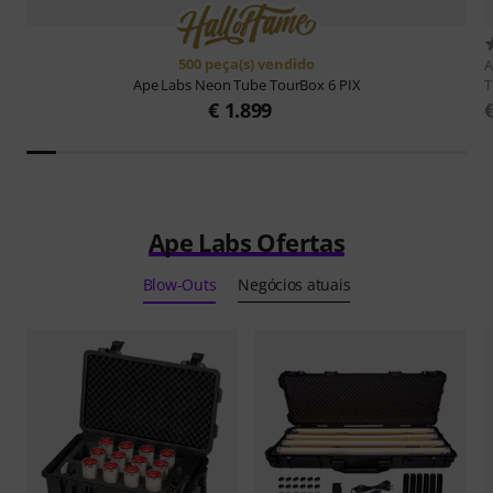
500 peça(s) vendido
A
T
Ape Labs
Neon Tube TourBox 6 PIX
€ 1.899
Ape Labs Ofertas
Blow-Outs
Negócios atuais