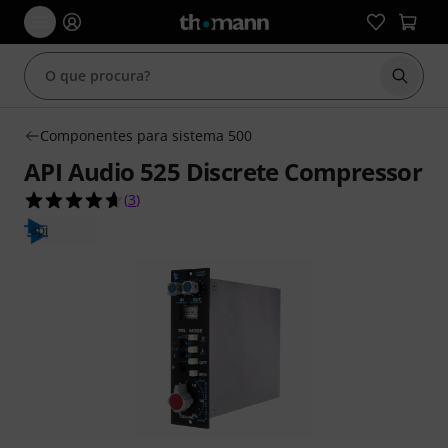
Inicia
Componentes para sistema 500
API Audio 525 Discrete Compressor
4.7 de 5 estrelas de 3 avaliações de clientes
(
3
)