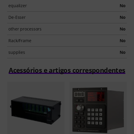
equalizer
No
De-Esser
No
other processors
No
Rack/Frame
No
supplies
No
Acessórios e artigos correspondentes