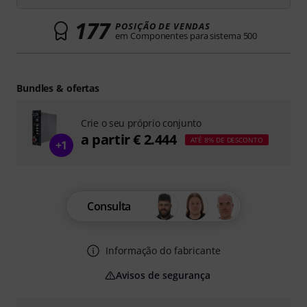
177
POSIÇÃO DE VENDAS
em Componentes para sistema 500
Bundles & ofertas
Crie o seu próprio conjunto
a partir € 2.444
ATÉ 8% DE DESCONTO
+1
Consulta
Informação do fabricante
Avisos de segurança