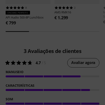
8
2
AMS
RMX16
ENCAIXE PERFEITO
5
€ 1.299
API Audio
500-8P Lunchbox
€ 799
3
Avaliações de clientes
Avaliar agora
4.7
/ 5
MANUSEIO
CARACTERÍSTICAS
SOM