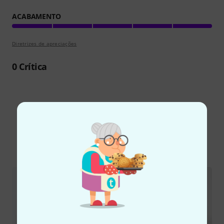
ACABAMENTO
Diretrizes de apreciações
0
Crítica
Sabia?
Todos
Guia Online
Downloads