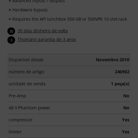
Balanced inputs / outputs
Hardware bypass
Requires the API lunchbox 500-6B or 500VPR 10 slot rack
30 dias dinheiro de volta
30
Thomann garantia de 3 anos
3
Disponível desde
Novembro 2010
número de artigo
246902
unidade de venda
1 peça(s)
Pre-Amp
No
48 V Phantom power
No
compressor
Yes
limiter
Yes