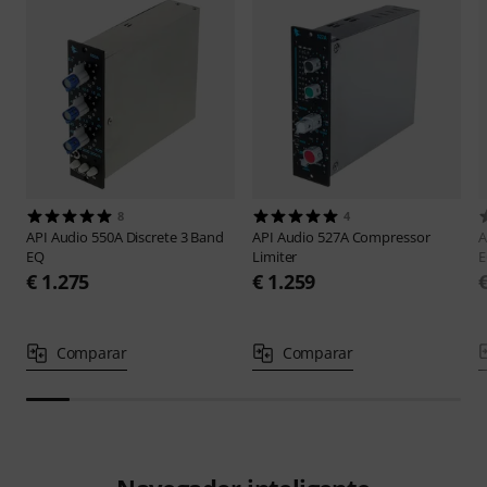
8
4
API Audio
550A Discrete 3 Band
API Audio
527A Compressor
A
EQ
Limiter
€ 1.275
€ 1.259
Comparar
Comparar