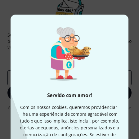
Newsletter Thomann
Subscreva a Newsletter da Thomann em inglês e com um
pouco de sorte você poderá ganhar um dos
50 vouchers
no
valor de
50 €
cada!
Contribuições inspiradoras
Ofertas
Insights da Thomann
Endereço de e-mail
*
Inscreva-se agora
Servido com amor!
Com os nossos cookies, queremos providenciar-
Ao clicar em "Inscreva-se agora", concordo em receber publicidade por
e-mail. Posso cancelar a assinatura a qualquer momento. Você pode
lhe uma experiência de compra agradável com
encontrar mais informações sobre a newsletter na nossa
diretriz de
tudo o que isso implica. Isto inclui, por exemplo,
proteção de dados
.
ofertas adequadas, anúncios personalizados e a
* Requeridos
memorização de configurações. Se estiver de