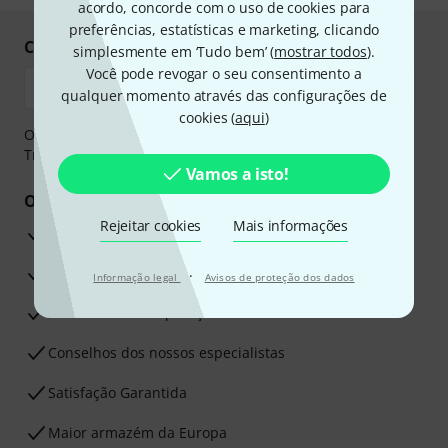
acordo, concorde com o uso de cookies para
preferências, estatísticas e marketing, clicando
Compre e pague em segurança
simplesmente em ‘Tudo bem’ (
mostrar todos
).
Você pode revogar o seu consentimento a
qualquer momento através das configurações de
cookies (
aqui
)
O pagamento pode ser feito de forma segura através de
Transferência bancária, PayPal ou Cartão de crédito.
Vamos a isto!
Os seus benefícios
Rejeitar cookies
Mais informações
Garantia Thomann de 3 anos
30 dias de garantia de dinheiro de volta
·
Informação legal
Avisos de proteção dos dados
Assistência de Reparação
Conselhos dos nossos especialistas
Satisfação Garantida
Maior armazém da Europa