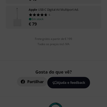
Apple
USB-C Digital AV Multiport Ad.
6
Em stock
€
79
Frete grátis a partir de € 199
Todos os preços incl. IVA
Gosta do que vê?
Partilhar
Ajuda e feedback