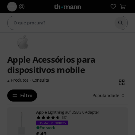
Inicia
Apple Acessórios para
dispositivos mobile
Consulta
2
Produtos
·
Filtro
Popularidade
Apple
Lightning auf USB 3.0 Adapter
157
OS MAIS VENDIDOS
Em stock
€
49