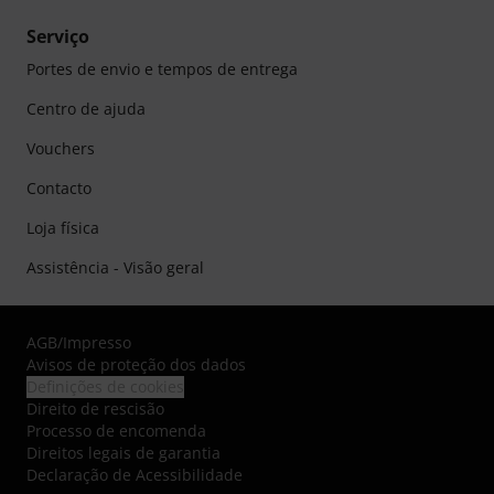
Serviço
Portes de envio e tempos de entrega
Centro de ajuda
Vouchers
Contacto
Loja física
Assistência - Visão geral
AGB
/
Impresso
Avisos de proteção dos dados
Definições de cookies
Direito de rescisão
Processo de encomenda
Direitos legais de garantia
Declaração de Acessibilidade