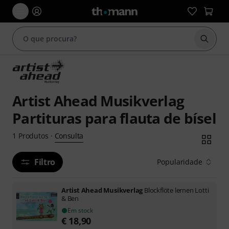
Inicia
Artist Ahead Musikverlag
Partituras para flauta de bísel
Consulta
1
Produtos
·
Filtro
Popularidade
Artist Ahead Musikverlag
Blockflöte lernen Lotti
& Ben
Em stock
€
18,90