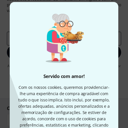
pouco de sorte você poderá ganhar um dos
50 vouchers
no
valor de
50 €
cada!
Contribuições inspiradoras
Ofertas
Insights da Thomann
Endereço de e-mail
*
Inscreva-se agora
Ao clicar em "Inscreva-se agora", concordo em receber publicidade por
e-mail. Posso cancelar a assinatura a qualquer momento. Você pode
encontrar mais informações sobre a newsletter na nossa
diretriz de
Servido com amor!
proteção de dados
.
Com os nossos cookies, queremos providenciar-
* Requeridos
lhe uma experiência de compra agradável com
tudo o que isso implica. Isto inclui, por exemplo,
ofertas adequadas, anúncios personalizados e a
Compre e pague em segurança
memorização de configurações. Se estiver de
acordo, concorde com o uso de cookies para
preferências, estatísticas e marketing, clicando