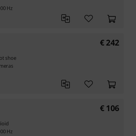
000 Hz
€
242
hot shoe
ameras
€
106
dioid
000 Hz