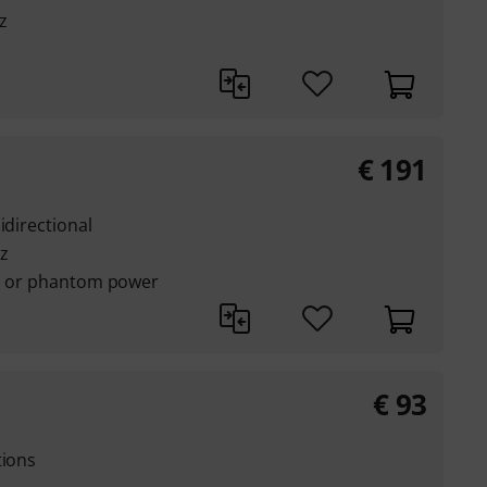
z
€
191
idirectional
z
d) or phantom power
€
93
tions