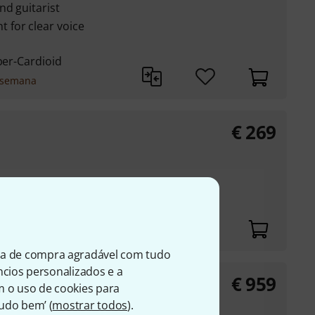
nd guitarist
for clear voice
per-Cardioid
 semana
€
269
ower 11-52 V
@ 80Hz
ia de compra agradável com tudo
úncios personalizados e a
€
959
m o uso de cookies para
Tudo bem’ (
mostrar todos
).