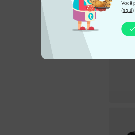
Você 
(
aqui
)