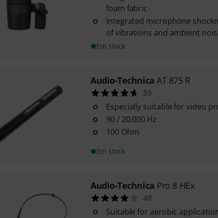
foam fabric
Integrated microphone shockm
of vibrations and ambient nois
Em stock
Audio-Technica
AT 875 R
55
Especially suitable for video p
90 / 20,000 Hz
100 Ohm
Em stock
Audio-Technica
Pro 8 HEx
48
Suitable for aerobic applications