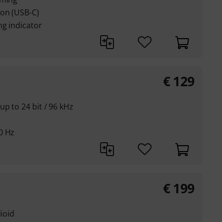
ion (USB-C)
ng indicator
€
129
p to 24 bit / 96 kHz
0 Hz
€
199
dioid