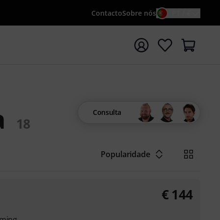
Contacto
Sobre nós
PT / €
iar pesquisa com o termo de pesquisa {searchTerm}
a
Consulta
18
Popularidade
€
144
aming