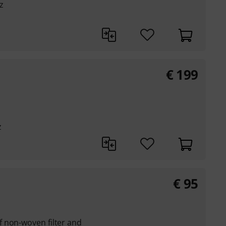
z
€
199
z
€
95
 non-woven filter and