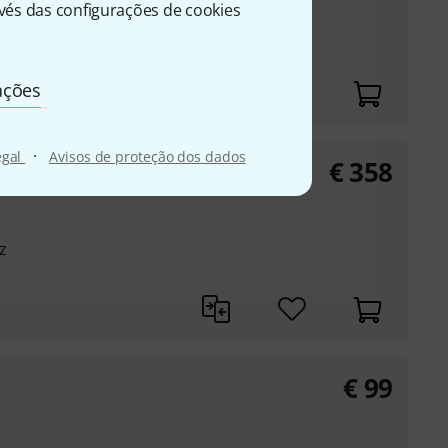
és das configurações de cookies
pattern
ações
·
egal
Avisos de proteção dos dados
€
358
z
€
99