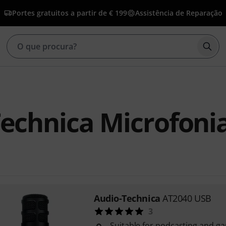
Portes gratuitos a partir de € 199
Assistência de Reparação
Inic
echnica Microfoni
Audio-Technica
AT2040 USB
3
Suitable for podcasting and g