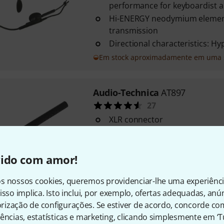
performance for keyboardist a
Hi-ENERGY neodymium element 
transmission
Directional characteristics: Hy
Em stock aproximadamente em uma
Audio-Technica
AT897
27
XLR connector
Battery 1.5V AA or phantom p
Switchable low cut 12dB/oct. 
vido com amor!
Em stock
s nossos cookies, queremos providenciar-lhe uma experiênc
isso implica. Isto inclui, por exemplo, ofertas adequadas, an
Audio-Technica
BP 4029
ização de configurações. Se estiver de acordo, concorde co
8
ências, estatísticas e marketing, clicando simplesmente em ‘