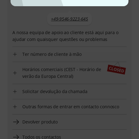
+49-9546-9223-645
A nossa equipa de apoio ao cliente está aqui para o
ajudar com quaisquer questões ou problemas
Ter número de cliente à mão
Horários comerciais (CEST - Horário de
verão da Europa Central)
Solicitar devolução da chamada
Outras formas de entrar em contacto connosco
Devolver produto
Todos os contactos