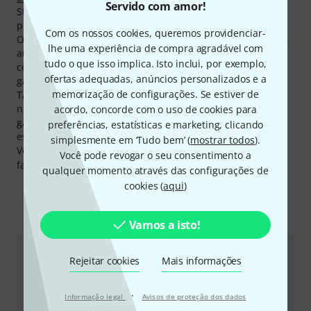
Servido com amor!
Stumpfl é
AV Stumpfl Vario32 365x210 FP 16:9
. Destes
produtos já foram vendidos mais de 500.
Com os nossos cookies, queremos providenciar-
O fabricante concede a todos os produtos de AV Stumpfl 2
lhe uma experiência de compra agradável com
anos de garantia. Nós prolongamos a garantia e
tudo o que isso implica. Isto inclui, por exemplo,
concedemos aos nossos clientes três anos completos de
ofertas adequadas, anúncios personalizados e a
garantia.
memorização de configurações. Se estiver de
Também aos produtos de AV Stumpfl lhe concedemos a
nossa garantia 30-dias-devolução-do-dinheiro, 3 anos de
acordo, concorde com o uso de cookies para
garantia e muito mais serviços adicionais como
preferências, estatísticas e marketing, clicando
especialistas competentes, serviços no local e muito mais.
simplesmente em ‘Tudo bem’ (
mostrar todos
).
Você pode encontrar mais informações acerca do
Você pode revogar o seu consentimento a
fabricante em
http://www.avstumpfl.com/
qualquer momento através das configurações de
cookies (
aqui
)
Eis como pode contactar-nos
Vamos a isto!
Atendimento ao Cliente Portugal
Rejeitar cookies
Mais informações
·
Informação legal
Avisos de proteção dos dados