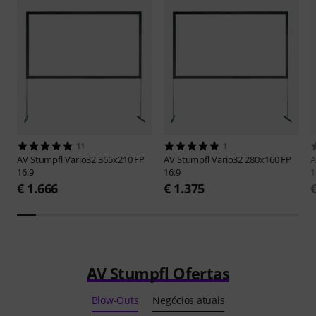
11
1
AV Stumpfl
Vario32 365x210 FP
AV Stumpfl
Vario32 280x160 FP
A
16:9
16:9
1
€ 1.666
€ 1.375
AV Stumpfl Ofertas
Blow-Outs
Negócios atuais