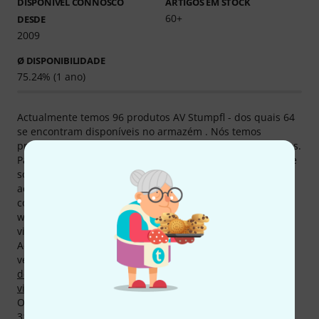
DISPONÍVEL CONNOSCO
ARTIGOS EM STOCK
60+
DESDE
2009
Ø DISPONIBILIDADE
75.24% (1 ano)
Actualmente temos 96 produtos AV Stumpfl - dos quais 64
se encontram disponíveis no armazém . Nós temos
produtos de AV Stumpfl desde 2009, quer dizer há 17 anos.
Para também informar os nossos clientes detalhadamente
sobre os produtos de AV Stumpfl, lhe oferecemos
actualmente 623 mídias, avaliações, relatórios de testes
como também informações adicionais em nossa página
web, como por exemplo 498 Imagens de produtos, 10
vistas detalhadas em 360° e 115 avaliações de usuários.
Actualmente 23 produtos de AV Stumpfl são um dos mais
vendidos em Thomann, entre outros nas categorias
Telas
de projecção para projectores
,
Acessórios para
videotécnica
e
Cases e sacos para equipamento de vídeo
.
O nosso destaque actual se chama
AV Stumpfl Vario32
310x180 FP 16:9
. O destaque absoluto dos produtos de AV