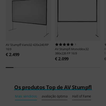
AV Stumpfl
Vario32 420x240 RP
1
16:9
AV Stumpfl
Monoblox32
A
386x226 FP 16:9
1
€ 2.499
€ 2.099
Os produtos Top de AV Stumpfl
Mais vendidos
avaliação óptima
Hall of Fame