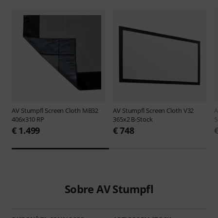
AV Stumpfl
Screen Cloth MB32
AV Stumpfl
Screen Cloth V32
A
406x310 RP
365x2 B-Stock
5
€ 1.499
€ 748
Sobre AV Stumpfl