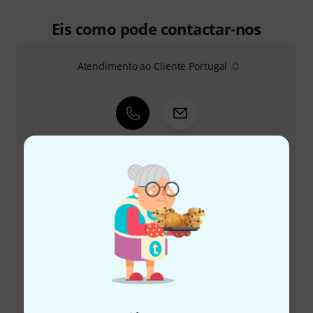
Eis como pode contactar-nos
Atendimento ao Cliente Portugal
+49-9546-9223-645
A nossa equipa de apoio ao cliente está aqui para o
ajudar com quaisquer questões ou problemas
Ter número de cliente à mão
Horários comerciais (CEST - Horário de
verão da Europa Central)