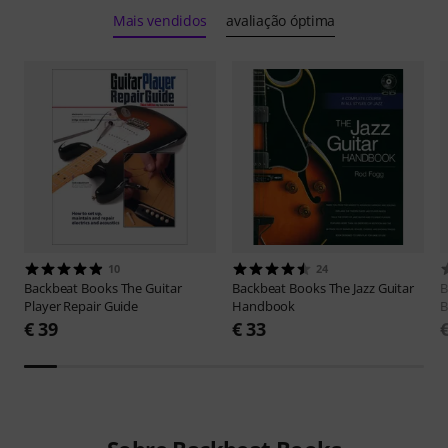
Mais vendidos
avaliação óptima
10
24
Backbeat Books
The Guitar
Backbeat Books
The Jazz Guitar
B
Player Repair Guide
Handbook
B
€ 39
€ 33