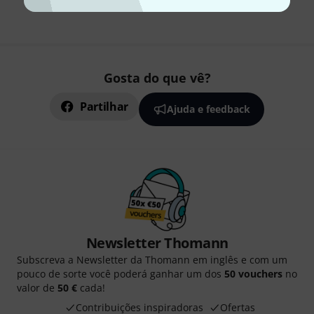
Gosta do que vê?
Partilhar
Ajuda e feedback
Newsletter Thomann
Subscreva a Newsletter da Thomann em inglês e com um
pouco de sorte você poderá ganhar um dos
50 vouchers
no
valor de
50 €
cada!
Contribuições inspiradoras
Ofertas