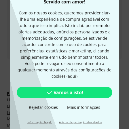
Servido com amor!
Solicitar devolução da chamada
Com os nossos cookies, queremos providenciar-
Outras formas de entrar em contacto connosco
lhe uma experiência de compra agradável com
tudo o que isso implica. Isto inclui, por exemplo,
ofertas adequadas, anúncios personalizados e a
Devolver produto
memorização de configurações. Se estiver de
acordo, concorde com o uso de cookies para
Todos os contactos
preferências, estatísticas e marketing, clicando
simplesmente em ‘Tudo bem’ (
mostrar todos
).
Você pode revogar o seu consentimento a
qualquer momento através das configurações de
cookies (
aqui
)
Descobrir mais
Vamos a isto!
Partituras, livros e DVDs
Livros de outras matérias
Livros sobre instrumentos
Rejeitar cookies
Mais informações
Livros sobre sintetizadores
Masterclasses para guitarra
·
Informação legal
Avisos de proteção dos dados
Método para contrabaixo