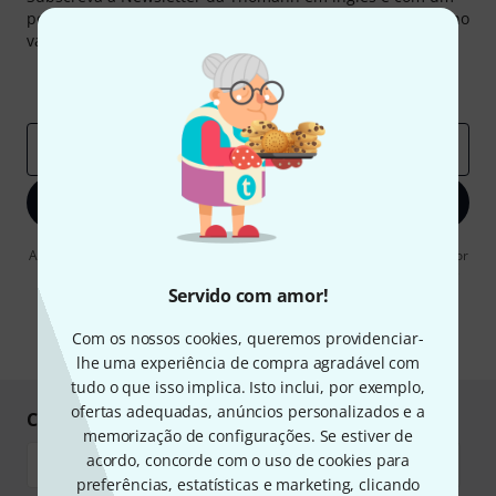
pouco de sorte você poderá ganhar um dos
50 vouchers
no
valor de
50 €
cada!
Contribuições inspiradoras
Ofertas
Insights da Thomann
Endereço de e-mail
*
Inscreva-se agora
Ao clicar em "Inscreva-se agora", concordo em receber publicidade por
e-mail. Posso cancelar a assinatura a qualquer momento. Você pode
encontrar mais informações sobre a newsletter na nossa
diretriz de
Servido com amor!
proteção de dados
.
Com os nossos cookies, queremos providenciar-
* Requeridos
lhe uma experiência de compra agradável com
tudo o que isso implica. Isto inclui, por exemplo,
ofertas adequadas, anúncios personalizados e a
Compre e pague em segurança
memorização de configurações. Se estiver de
acordo, concorde com o uso de cookies para
preferências, estatísticas e marketing, clicando