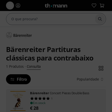
Inicia
Bärenreiter Partituras
clássicas para contrabaixo
Consulta
1
Produtos
·
Filtro
Popularidade
Bärenreiter
Concert Pieces Double Bass
1
Em stock
€
28