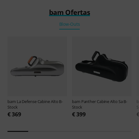
bam Ofertas
Blow-Outs
bam
La Defense Cabine Alto B-
bam
Panther Cabine Alto Sa B-
Stock
Stock
S
€ 369
€ 399