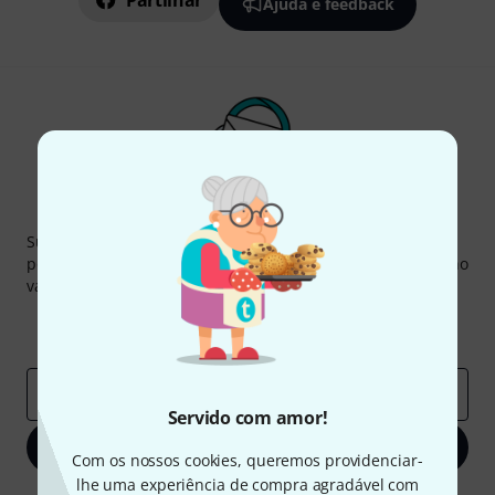
Partilhar
Ajuda e feedback
Newsletter Thomann
Subscreva a Newsletter da Thomann em inglês e com um
pouco de sorte você poderá ganhar um dos
50 vouchers
no
valor de
50 €
cada!
Contribuições inspiradoras
Ofertas
Insights da Thomann
Endereço de e-mail
*
Servido com amor!
Inscreva-se agora
Com os nossos cookies, queremos providenciar-
lhe uma experiência de compra agradável com