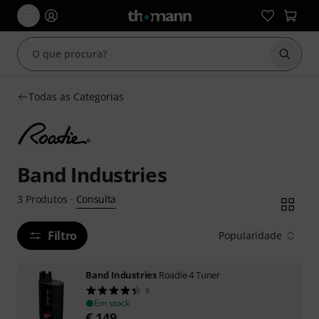
Inicia
Todas as Categorias
Band Industries
Consulta
3
Produtos
·
Filtro
Popularidade
Band Industries
Roadie 4 Tuner
8
Em stock
€
149