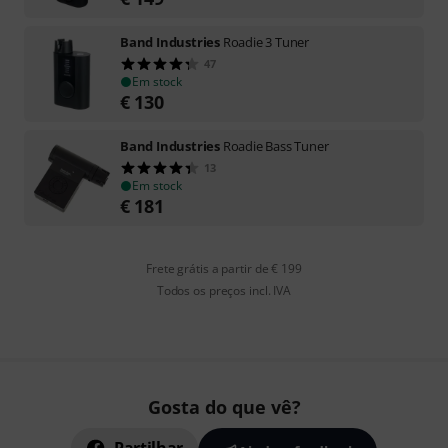
Band Industries
Roadie 3 Tuner
47
Em stock
€
130
Band Industries
Roadie Bass Tuner
13
Em stock
€
181
Frete grátis a partir de € 199
Todos os preços incl. IVA
Gosta do que vê?