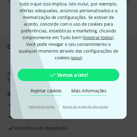
Ao clicar em "Inscreva-se agora", concordo em receber publicidade por
tudo o que isso implica. Isto inclui, por exemplo,
e-mail. Posso cancelar a assinatura a qualquer momento. Você pode
ofertas adequadas, anúncios personalizados e a
encontrar mais informações sobre a newsletter na nossa
diretriz de
proteção de dados
.
memorização de configurações. Se estiver de
acordo, concorde com o uso de cookies para
* Requeridos
preferências, estatísticas e marketing, clicando
simplesmente em ‘Tudo bem’ (
mostrar todos
).
Você pode revogar o seu consentimento a
Compre e pague em segurança
qualquer momento através das configurações de
cookies (
aqui
)
O pagamento pode ser feito de forma segura através de
Vamos a isto!
Transferência bancária, PayPal ou Cartão de crédito.
Rejeitar cookies
Mais informações
Os seus benefícios
Garantia Thomann de 3 anos
·
Informação legal
Avisos de proteção dos dados
30 dias de garantia de dinheiro de volta
Assistência de Reparação