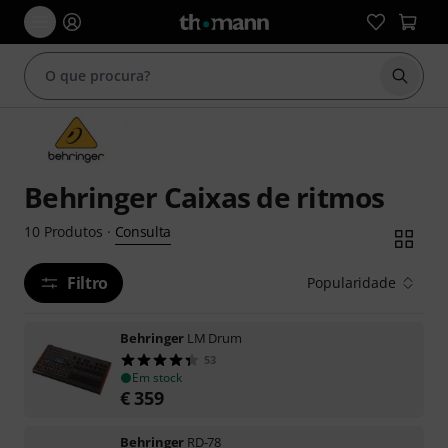
Inicia
Behringer Caixas de ritmos
Consulta
10
Produtos
·
Filtro
Popularidade
Behringer
LM Drum
53
Em stock
€
359
Behringer
RD-78