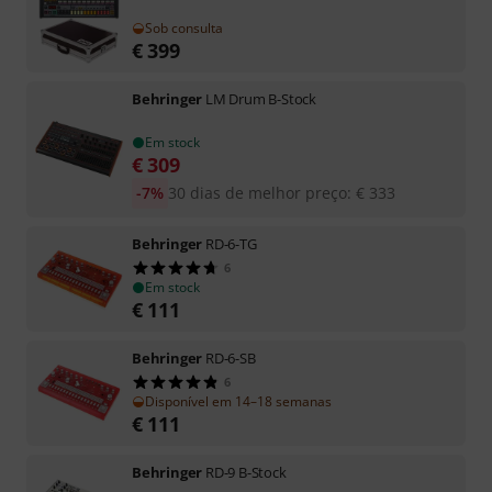
Sob consulta
€
399
Behringer
LM Drum B-Stock
Em stock
€
309
-7%
30 dias de melhor preço
:
€
333
Behringer
RD-6-TG
6
Em stock
€
111
Behringer
RD-6-SB
6
Disponível em 14–18 semanas
€
111
Behringer
RD-9 B-Stock