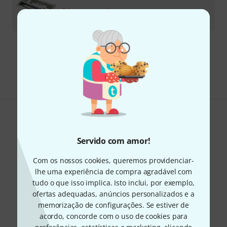
Artigo esgotado
€
247
Frete grátis a partir de € 199
Todos os preços incl. IVA
Gosta do que vê?
Servido com amor!
Partilhar
Ajuda e feedback
Com os nossos cookies, queremos providenciar-
lhe uma experiência de compra agradável com
tudo o que isso implica. Isto inclui, por exemplo,
ofertas adequadas, anúncios personalizados e a
memorização de configurações. Se estiver de
acordo, concorde com o uso de cookies para