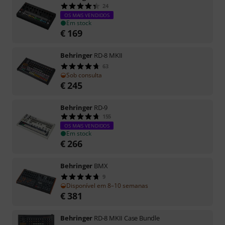
24
OS MAIS VENDIDOS
Em stock
€
169
Behringer
RD-8 MKII
63
Sob consulta
€
245
Behringer
RD-9
155
OS MAIS VENDIDOS
Em stock
€
266
Behringer
BMX
9
Disponível em 8–10 semanas
€
381
Behringer
RD-8 MKII Case Bundle