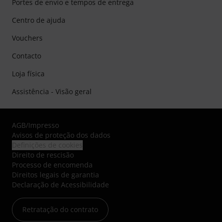
Portes de envio e tempos de entrega
Centro de ajuda
Vouchers
Contacto
Loja física
Assistência - Visão geral
AGB
/
Impresso
Avisos de proteção dos dados
Definições de cookies
Direito de rescisão
Processo de encomenda
Direitos legais de garantia
Declaração de Acessibilidade
Retratação do contrato