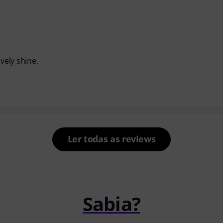
vely shine.
Ler todas as reviews
Sabia?