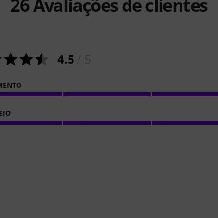
26
Avaliações de clientes
4.5
/ 5
MENTO
EIO