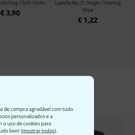
olishing Cloth Violin
Lapella No.31 Single Cleaning
Wipe
€ 3,90
€ 1,22
entes
ia de compra agradável com tudo
úncios personalizados e a
m o uso de cookies para
Tudo bem’ (
mostrar todos
).