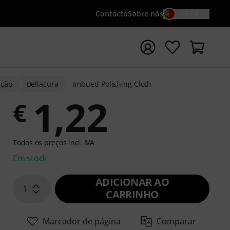
Contacto
Sobre nós
PT / €
iar pesquisa com o termo de pesquisa {searchTerm}
nção
Bellacura
Imbued Polishing Cloth
1,22
€
Todos os preços incl. IVA
Em stock
ADICIONAR AO
1
CARRINHO
Marcador de página
Comparar