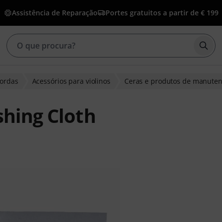
Assistência de Reparação
Portes gratuitos a partir de € 199
Inic
cordas
Acessórios para violinos
Ceras e produtos de manute
shing Cloth
 clientes