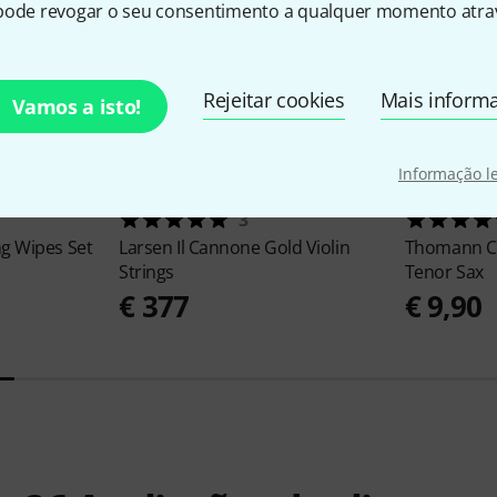
pode revogar o seu consentimento a qualquer momento atrav
Rejeitar cookies
Mais inform
Vamos a isto!
Informação l
3
ng Wipes Set
Larsen
Il Cannone Gold Violin
Thomann
C
Strings
Tenor Sax
€ 377
€ 9,90