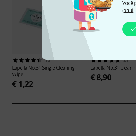
Você 
(
aqui
)
13
21
Lapella
No.31 Single Cleaning
Lapella
No.31 Cleani
Wipe
€ 8,90
€ 1,22