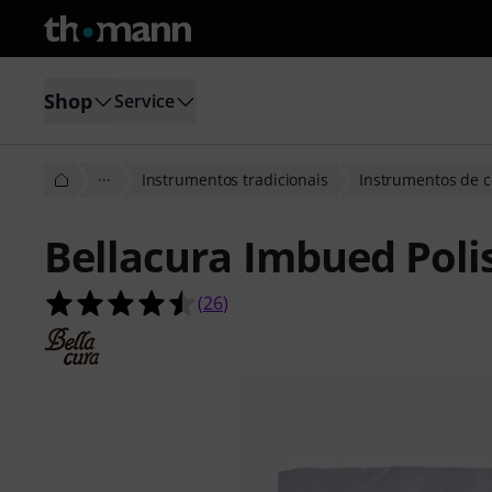
Shop
Service
···
Instrumentos tradicionais
Instrumentos de 
Bellacura Imbued Poli
4.5 de 5 estrelas de 26 avaliações de
(
26
)