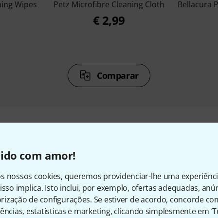
ning Wipes
Petz Microfibre Cleaning Cloth
Bellacura P
€ 2,99
Comparar
vido com amor!
sórios e artigos correspond
s nossos cookies, queremos providenciar-lhe uma experiênc
isso implica. Isto inclui, por exemplo, ofertas adequadas, an
ização de configurações. Se estiver de acordo, concorde co
ências, estatísticas e marketing, clicando simplesmente em ‘