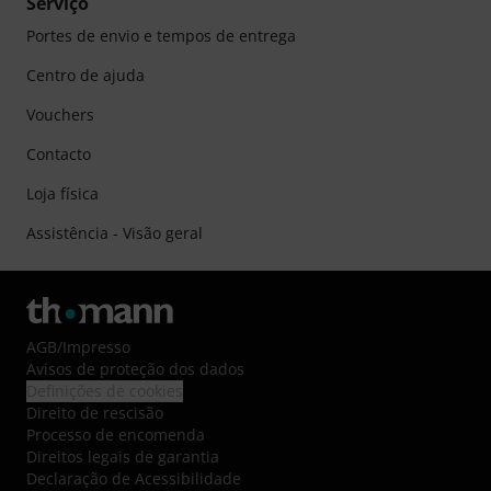
Serviço
Portes de envio e tempos de entrega
Centro de ajuda
Vouchers
Contacto
Loja física
Assistência - Visão geral
AGB
/
Impresso
Avisos de proteção dos dados
Definições de cookies
Direito de rescisão
Processo de encomenda
Direitos legais de garantia
Declaração de Acessibilidade