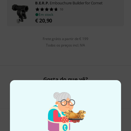
B.E.R.P.
Embouchure Builder for Cornet
10
Em stock
€
20,90
Frete grátis a partir de € 199
Todos os preços incl. IVA
Gosta do que vê?
Partilhar
Ajuda e feedback