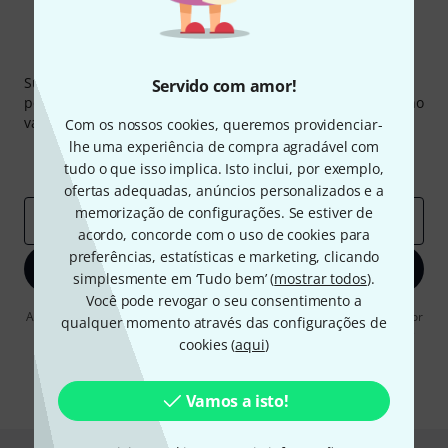
Newsletter Thomann
Subscreva a Newsletter da Thomann em inglês e com um
Servido com amor!
pouco de sorte você poderá ganhar um dos
50 vouchers
no
valor de
50 €
cada!
Com os nossos cookies, queremos providenciar-
lhe uma experiência de compra agradável com
Contribuições inspiradoras
Ofertas
tudo o que isso implica. Isto inclui, por exemplo,
Insights da Thomann
ofertas adequadas, anúncios personalizados e a
memorização de configurações. Se estiver de
Endereço de e-mail
*
acordo, concorde com o uso de cookies para
preferências, estatísticas e marketing, clicando
Inscreva-se agora
simplesmente em ‘Tudo bem’ (
mostrar todos
).
Você pode revogar o seu consentimento a
Ao clicar em "Inscreva-se agora", concordo em receber publicidade por
qualquer momento através das configurações de
e-mail. Posso cancelar a assinatura a qualquer momento. Você pode
cookies (
aqui
)
encontrar mais informações sobre a newsletter na nossa
diretriz de
proteção de dados
.
* Requeridos
Vamos a isto!