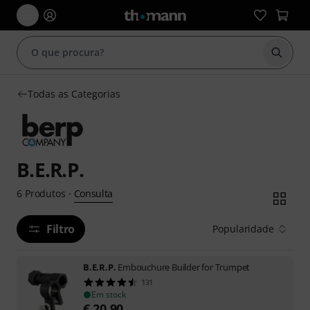
Inicia
Todas as Categorias
B.E.R.P.
Consulta
6
Produtos
·
Filtro
Popularidade
B.E.R.P.
Embouchure Builder for Trumpet
131
Em stock
€
20,90