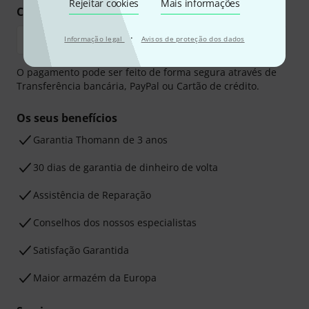
Rejeitar cookies
Mais informações
Compre e pague em segurança
·
Informação legal
Avisos de proteção dos dados
O pagamento pode ser feito de forma segura através de
Transferência bancária, PayPal ou Cartão de crédito.
Os seus benefícios
Garantia Thomann de 3 anos
30 dias de garantia de dinheiro de volta
Assistência de Reparação
Conselhos dos nossos especialistas
Satisfação Garantida
Maior armazém da Europa