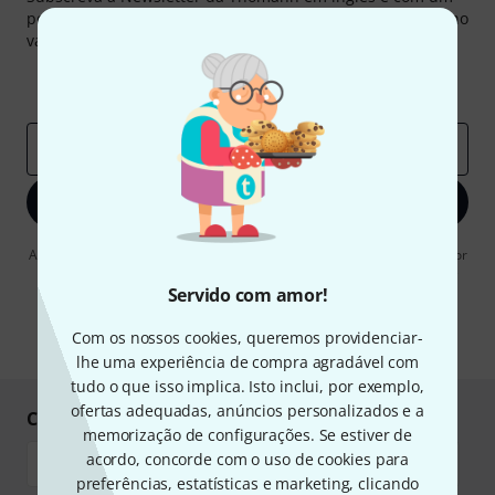
pouco de sorte você poderá ganhar um dos
50 vouchers
no
valor de
50 €
cada!
Contribuições inspiradoras
Ofertas
Insights da Thomann
Endereço de e-mail
*
Inscreva-se agora
Ao clicar em "Inscreva-se agora", concordo em receber publicidade por
e-mail. Posso cancelar a assinatura a qualquer momento. Você pode
encontrar mais informações sobre a newsletter na nossa
diretriz de
Servido com amor!
proteção de dados
.
Com os nossos cookies, queremos providenciar-
* Requeridos
lhe uma experiência de compra agradável com
tudo o que isso implica. Isto inclui, por exemplo,
ofertas adequadas, anúncios personalizados e a
Compre e pague em segurança
memorização de configurações. Se estiver de
acordo, concorde com o uso de cookies para
preferências, estatísticas e marketing, clicando