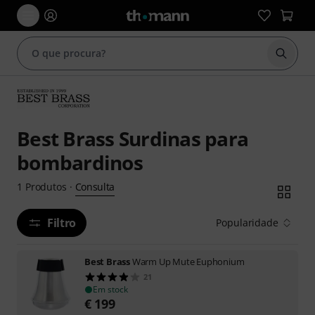
Inicia
Best Brass Surdinas para
bombardinos
Consulta
1
Produtos
·
Filtro
Popularidade
Best Brass
Warm Up Mute Euphonium
21
Em stock
€
199