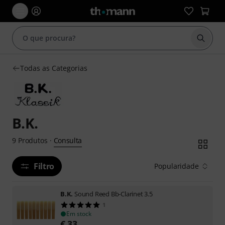
Inicia
Todas as Categorias
B.K.
Consulta
9
Produtos
·
Filtro
Popularidade
B.K.
Sound Reed Bb-Clarinet 3.5
1
Em stock
€
33