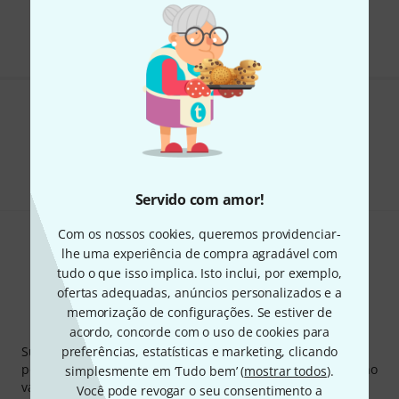
Todos os preços incl. IVA
Gosta do que vê?
Partilhar
Ajuda e feedback
Servido com amor!
Com os nossos cookies, queremos providenciar-
lhe uma experiência de compra agradável com
tudo o que isso implica. Isto inclui, por exemplo,
ofertas adequadas, anúncios personalizados e a
memorização de configurações. Se estiver de
Newsletter Thomann
acordo, concorde com o uso de cookies para
Subscreva a Newsletter da Thomann em inglês e com um
preferências, estatísticas e marketing, clicando
pouco de sorte você poderá ganhar um dos
50 vouchers
no
simplesmente em ‘Tudo bem’ (
mostrar todos
).
valor de
50 €
cada!
Você pode revogar o seu consentimento a