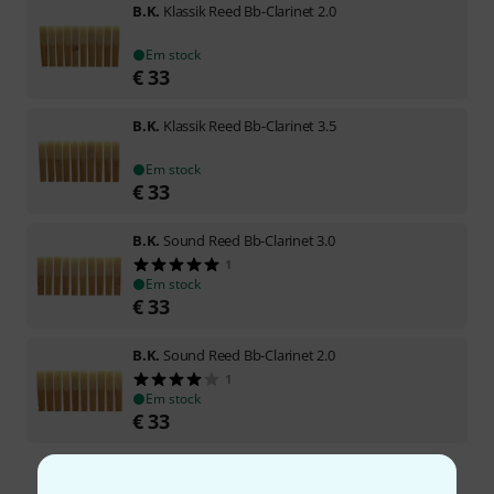
B.K.
Klassik Reed Bb-Clarinet 2.0
Em stock
€
33
B.K.
Klassik Reed Bb-Clarinet 3.5
Em stock
€
33
B.K.
Sound Reed Bb-Clarinet 3.0
1
Em stock
€
33
B.K.
Sound Reed Bb-Clarinet 2.0
1
Em stock
€
33
Frete grátis a partir de € 199