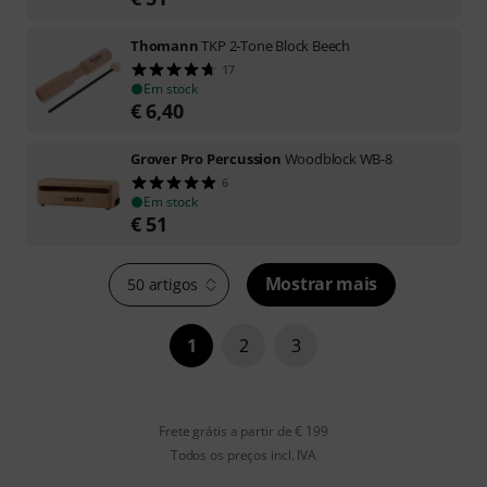
Thomann
TKP 2-Tone Block Beech
17
Em stock
€
6,40
Grover Pro Percussion
Woodblock WB-8
6
Em stock
€
51
Mostrar mais
50 artigos
1
2
3
Frete grátis a partir de € 199
Todos os preços incl. IVA