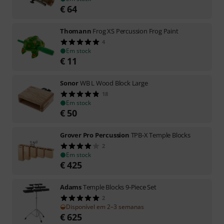
€
64
Thomann
Frog XS Percussion Frog Paint
4
Em stock
€
11
Sonor
WB L Wood Block Large
18
Em stock
€
50
Grover Pro Percussion
TPB-X Temple Blocks
2
Em stock
€
425
Adams
Temple Blocks 9-Piece Set
2
Disponível em 2–3 semanas
€
625