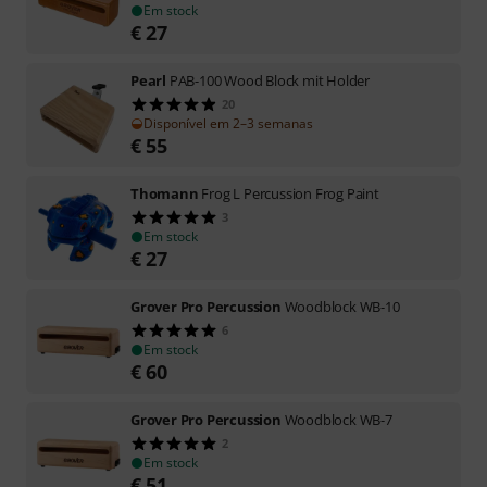
Em stock
€
27
Pearl
PAB-100 Wood Block mit Holder
20
Disponível em 2–3 semanas
€
55
Thomann
Frog L Percussion Frog Paint
3
Em stock
€
27
Grover Pro Percussion
Woodblock WB-10
6
Em stock
€
60
Grover Pro Percussion
Woodblock WB-7
2
Em stock
€
51