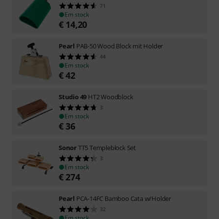
71
Em stock
€
14,20
Pearl
PAB-50 Wood Block mit Holder
44
Em stock
€
42
Studio 49
HT2 Woodblock
3
Em stock
€
36
Sonor
TT5 Templeblock Set
3
Em stock
€
274
Pearl
PCA-14FC Bamboo Cata w/Holder
32
Em stock