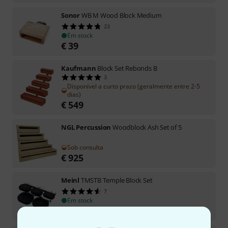
Sonor
WB M Wood Block Medium
23
Em stock
€
39
Kaufmann
Block Set Rebonds B
3
Disponível a curto prazo (geralmente entre 2-5
dias)
€
549
NGL Percussion
Woodblock Ash Set of 5
Sob consulta
€
925
Meinl
TMSTB Temple Block Set
7
Em stock
€
199