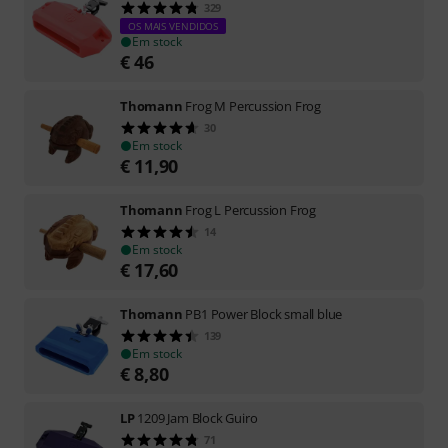
329
OS MAIS VENDIDOS
Em stock
€
46
Thomann
Frog M Percussion Frog
30
Em stock
€
11,90
Thomann
Frog L Percussion Frog
14
Em stock
€
17,60
Thomann
PB1 Power Block small blue
139
Em stock
€
8,80
LP
1209 Jam Block Guiro
71