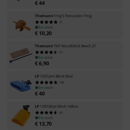
€
44
Thomann
Frog S Percussion Frog
37
Em stock
€
10,20
Thomann
TKP Woodblock Beech 2T
47
Em stock
€
6,90
LP
1205 Jam Block Blue
188
Em stock
€
40
LP
1305 Blast Block Yellow
65
Em stock
€
13,70