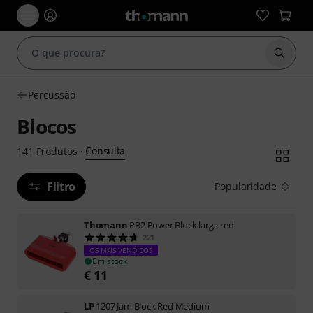
Inicia
Percussão
Blocos
Consulta
141
Produtos
·
Filtro
Popularidade
Thomann
PB2 Power Block large red
221
OS MAIS VENDIDOS
Em stock
€
11
LP
1207 Jam Block Red Medium