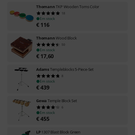
Thomann
TKP Wooden Toms Color
18
Em stock
€
116
Thomann
Wood Block
50
Em stock
€
17,60
Adams
Templeblocks 5-Piece-Set
8
Em stock
€
439
Gewa
Temple Block Set
6
Em stock
€
455
LP
1307 Blast Block Green