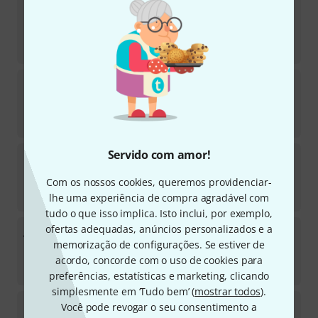
Meinl
Wood Temple Block Set
3
Em stock
€
132
Sonor
LTU Tone Block
5
Em stock
€
45
Servido com amor!
Sonor
LWB2 Wood Block
2
Com os nossos cookies, queremos providenciar-
Em stock
€
78
lhe uma experiência de compra agradável com
tudo o que isso implica. Isto inclui, por exemplo,
ofertas adequadas, anúncios personalizados e a
Pearl
PAB-20 Wood Block with Holder
memorização de configurações. Se estiver de
59
Em stock
acordo, concorde com o uso de cookies para
€
36
preferências, estatísticas e marketing, clicando
simplesmente em ‘Tudo bem’ (
mostrar todos
).
Grover Pro Percussion
Woodblock P-WB-MD
Você pode revogar o seu consentimento a
Protégé