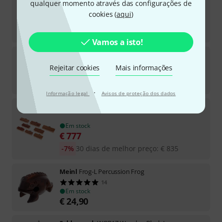
qualquer momento através das configurações de
Em stock
cookies (
aqui
)
€
22,90
-8%
30 dias de melhor preço
:
€
24,90
Vamos a isto!
Grover Pro Percussion
Woodblock WB-9
2
Rejeitar cookies
Mais informações
Em stock
€
55
·
Informação legal
Avisos de proteção dos dados
Kolberg
1470_8I WB Set International
Em stock
€
777
-7%
30 dias de melhor preço
:
€
835
Meinl
Frog-L Percussion Frog
14
Em stock
€
24,90