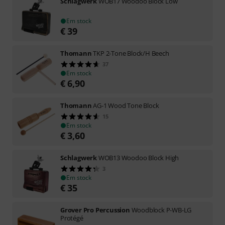
Schlagwerk
WOB17 Woodoo Block Low
Em stock
€
39
Thomann
TKP 2-Tone Block/H Beech
37
Em stock
€
6,90
Thomann
AG-1 Wood Tone Block
15
Em stock
€
3,60
Schlagwerk
WOB13 Woodoo Block High
3
Em stock
€
35
Grover Pro Percussion
Woodblock P-WB-LG
Protégé