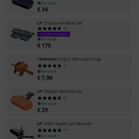
Em stock
€
34
LP
1210 Granite Block Set
55
OS MAIS VENDIDOS
Em stock
€
175
Thomann
Frog XS Percussion Frog
31
Em stock
€
7,90
LP
1204 Jam Block Piccolo
81
Em stock
€
29
LP
1208-K Stealth Jam Block BK
71
Em stock