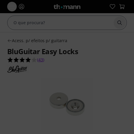
Inicia
Acess. p/ efeitos p/ guitarra
BluGuitar Easy Locks
4.0 de 5 estrelas de 43 avaliações de clientes
(
43
)