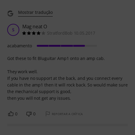
Mostrar tradução
Mag neat O
S
StratfordBob 10.05.2017
acabamento
Got these to fit Bluguitar Amp1 onto an amp cab.
They work well.
If you have no support at the back, and you connect every
cable in the amp1 then it will rock back. So would make sure
the mechanical support is good,
then you will not get any issues.
0
0
REPORTAR A CRÍTICA