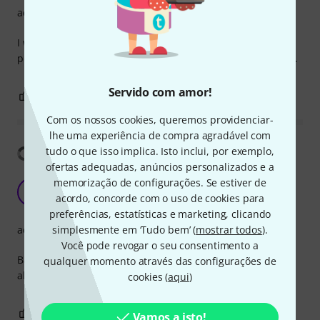
acabamento
I was a bit sceptical about it holding the Amp1 into my
pedalboard, but it worked perfectly. Really strong magnets.
Servido com amor!
0
0
REPORTAR A CRÍTICA
Com os nossos cookies, queremos providenciar-
lhe uma experiência de compra agradável com
Mostrar tradução
tudo o que isso implica. Isto inclui, por exemplo,
ofertas adequadas, anúncios personalizados e a
memorização de configurações. Se estiver de
Simple fixing system
A
acordo, concorde com o uso de cookies para
Anónimo 10.12.2016
preferências, estatísticas e marketing, clicando
acabamento
simplesmente em ‘Tudo bem’ (
mostrar todos
).
Você pode revogar o seu consentimento a
Basic & versatile fixation system, very usefull when not
qualquer momento através das configurações de
always using a full pedalboard
cookies (
aqui
)
0
1
REPORTAR A CRÍTICA
Vamos a isto!