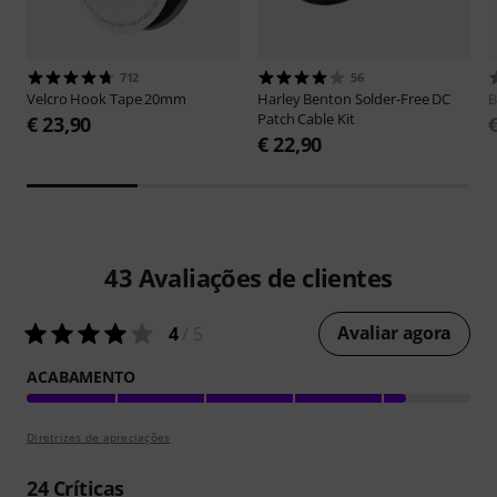
712
56
Velcro
Hook Tape 20mm
Harley Benton
Solder-Free DC
B
Patch Cable Kit
€ 23,90
€ 22,90
43
Avaliações de clientes
Avaliar agora
4
/ 5
ACABAMENTO
Diretrizes de apreciações
24
Críticas