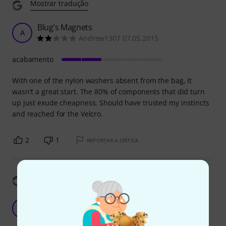
Mostrar tradução
Blug's Magnets
A
Andrew1307 07.05.2015
acabamento
With one of the nylon washers absent from the bag, It
wasn't a great start. The 80% of components that did turn
up just exude cheapness. Should have trusted my instincts
and reached for the Velcro.
2
1
REPORTAR A CRÍTICA
Mostrar tradução
Great Locks
M
Madruga 07.02.2023