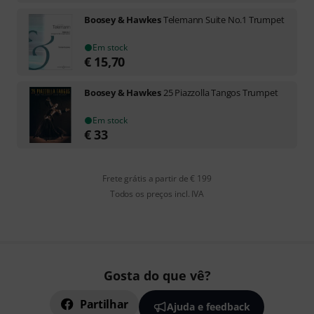
Boosey & Hawkes
Telemann Suite No.1 Trumpet
Em stock
€
15,70
Boosey & Hawkes
25 Piazzolla Tangos Trumpet
Em stock
€
33
Frete grátis a partir de € 199
Todos os preços incl. IVA
Gosta do que vê?
Partilhar
Ajuda e feedback