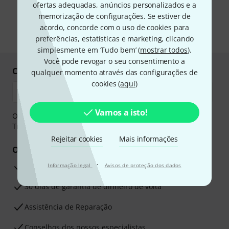
e-mail. Posso cancelar a assinatura a qualquer momento. Você pode
ofertas adequadas, anúncios personalizados e a
encontrar mais informações sobre a newsletter na nossa
diretriz de
memorização de configurações. Se estiver de
proteção de dados
.
acordo, concorde com o uso de cookies para
* Requeridos
preferências, estatísticas e marketing, clicando
simplesmente em ‘Tudo bem’ (
mostrar todos
).
Você pode revogar o seu consentimento a
Compre e pague em segurança
qualquer momento através das configurações de
cookies (
aqui
)
Vamos a isto!
O pagamento pode ser feito de forma segura através de
Transferência bancária, PayPal ou Cartão de crédito.
Rejeitar cookies
Mais informações
Os seus benefícios
·
Garantia Thomann de 3 anos
Informação legal
Avisos de proteção dos dados
30 dias de garantia de dinheiro de volta
Assistência de Reparação
Conselhos dos nossos especialistas