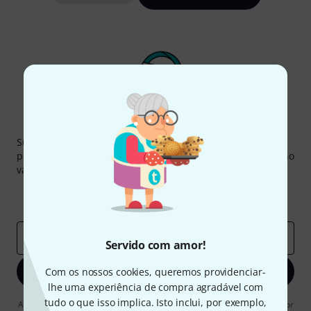
Newsletter Thomann
Subscreva a Newsletter da Thomann em inglês e com um
pouco de sorte você poderá ganhar um dos
50 vouchers
no
valor de
50 €
cada!
Contribuições inspiradoras
Ofertas
Insights da Thomann
Endereço de e-mail
*
Servido com amor!
Inscreva-se agora
Com os nossos cookies, queremos providenciar-
lhe uma experiência de compra agradável com
tudo o que isso implica. Isto inclui, por exemplo,
Ao clicar em "Inscreva-se agora", concordo em receber publicidade por