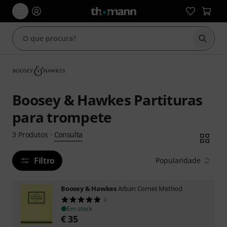
Inicia
Boosey & Hawkes Partituras
para trompete
Consulta
3
Produtos
·
Filtro
Popularidade
Boosey & Hawkes
Arban Cornet Method
3
Em stock
€
35