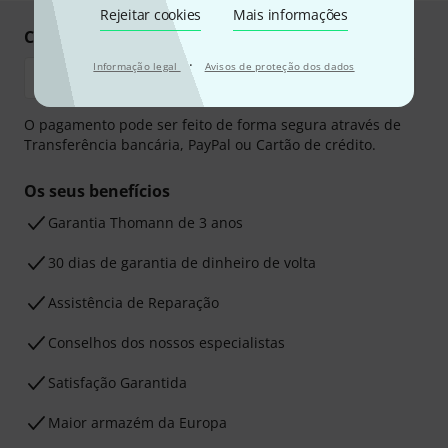
Rejeitar cookies
Mais informações
Compre e pague em segurança
·
Informação legal
Avisos de proteção dos dados
O pagamento pode ser feito de forma segura através de
Transferência bancária, PayPal ou Cartão de crédito.
Os seus benefícios
Garantia Thomann de 3 anos
30 dias de garantia de dinheiro de volta
Assistência de Reparação
Conselhos dos nossos especialistas
Satisfação Garantida
Maior armazém da Europa