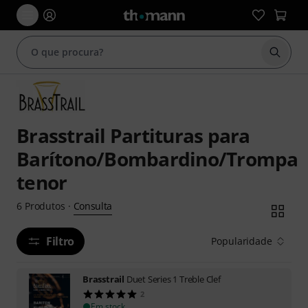
Inicia
Brasstrail Partituras para
Barítono/Bombardino/Trompa
tenor
Consulta
6
Produtos
·
Filtro
Popularidade
Brasstrail
Duet Series 1 Treble Clef
2
Em stock