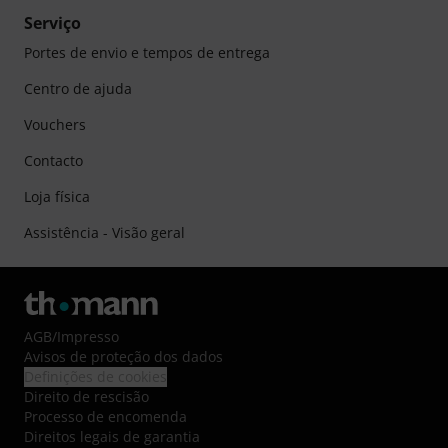
Serviço
Portes de envio e tempos de entrega
Centro de ajuda
Vouchers
Contacto
Loja física
Assistência - Visão geral
AGB
/
Impresso
Avisos de proteção dos dados
Definições de cookies
Direito de rescisão
Processo de encomenda
Direitos legais de garantia