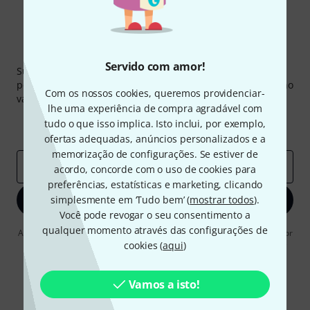
Newsletter Thomann
Servido com amor!
Subscreva a Newsletter da Thomann em inglês e com um
pouco de sorte você poderá ganhar um dos
50 vouchers
no
Com os nossos cookies, queremos providenciar-
valor de
50 €
cada!
lhe uma experiência de compra agradável com
Contribuições inspiradoras
Ofertas
tudo o que isso implica. Isto inclui, por exemplo,
Insights da Thomann
ofertas adequadas, anúncios personalizados e a
memorização de configurações. Se estiver de
Endereço de e-mail
*
acordo, concorde com o uso de cookies para
preferências, estatísticas e marketing, clicando
simplesmente em ‘Tudo bem’ (
Inscreva-se agora
mostrar todos
).
Você pode revogar o seu consentimento a
qualquer momento através das configurações de
Ao clicar em "Inscreva-se agora", concordo em receber publicidade por
e-mail. Posso cancelar a assinatura a qualquer momento. Você pode
cookies (
aqui
)
encontrar mais informações sobre a newsletter na nossa
diretriz de
proteção de dados
.
Vamos a isto!
* Requeridos