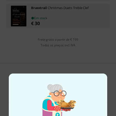
Brasstrail
Christmas Duets Treble Clef
Em stock
€
30
Frete grátis a partir de € 199
Todos os preços incl. IVA
Gosta do que vê?
Partilhar
Ajuda e feedback