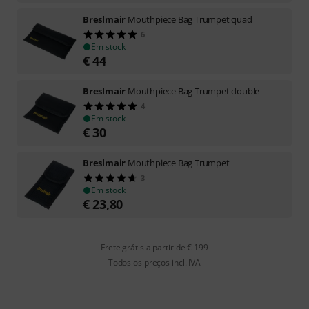
Breslmair
Mouthpiece Bag Trumpet quad
6
Em stock
€
44
Breslmair
Mouthpiece Bag Trumpet double
4
Em stock
€
30
Breslmair
Mouthpiece Bag Trumpet
3
Em stock
€
23,80
Frete grátis a partir de € 199
Todos os preços incl. IVA