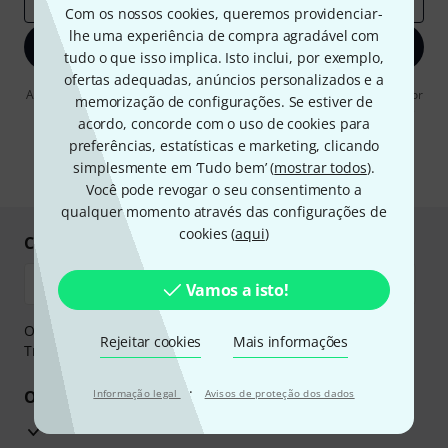
Com os nossos cookies, queremos providenciar-
lhe uma experiência de compra agradável com
Inscreva-se agora
tudo o que isso implica. Isto inclui, por exemplo,
ofertas adequadas, anúncios personalizados e a
Ao clicar em "Inscreva-se agora", concordo em receber publicidade por
memorização de configurações. Se estiver de
e-mail. Posso cancelar a assinatura a qualquer momento. Você pode
acordo, concorde com o uso de cookies para
encontrar mais informações sobre a newsletter na nossa
diretriz de
proteção de dados
.
preferências, estatísticas e marketing, clicando
simplesmente em ‘Tudo bem’ (
mostrar todos
).
* Requeridos
Você pode revogar o seu consentimento a
qualquer momento através das configurações de
cookies (
aqui
)
Compre e pague em segurança
Vamos a isto!
O pagamento pode ser feito de forma segura através de
Rejeitar cookies
Mais informações
Transferência bancária, PayPal ou Cartão de crédito.
·
Os seus benefícios
Informação legal
Avisos de proteção dos dados
Garantia Thomann de 3 anos