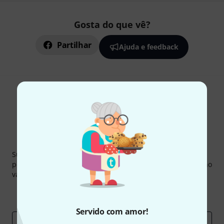
Gosta do que vê?
Partilhar
Ajuda e feedback
Newsletter Thomann
Subscreva a Newsletter da Thomann em inglês e com um
pouco de sorte você poderá ganhar um dos
50 vouchers
no
valor de
50 €
cada!
Contribuições inspiradoras
Ofertas
Insights da Thomann
Servido com amor!
Endereço de e-mail
*