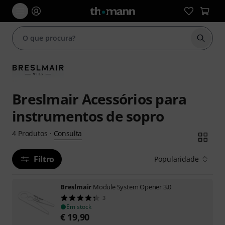
Inicia
Breslmair Acessórios para
instrumentos de sopro
Consulta
4
Produtos
·
Filtro
Popularidade
Breslmair
Module System Opener 3.0
3
Em stock
€
19,90