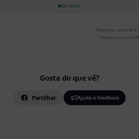
Em stock
Frete grátis a partir de € 
Todos os preços incl. IV
Gosta do que vê?
Partilhar
Ajuda e feedback