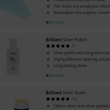
The strips are simply put into 
Neutralizes the sulphur content
Em stock
Brillant
Silver Polish
9
Silver polish with long-term ta
Highly effective cleaning soluti
Long-lasting shine
Em stock
Brillant
Silver Foam
14
Cleans silver and silver-plated 