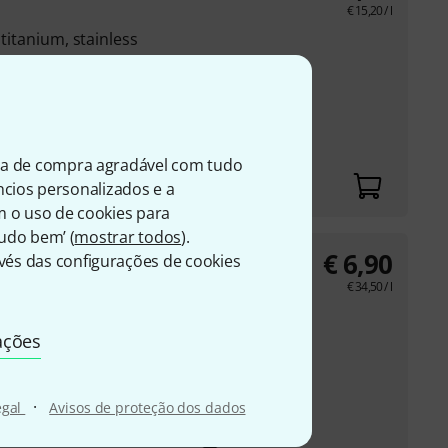
€
15,20
/ l
 titanium, stainless
water, dirt stains and
ning substance to
reas ...
ia de compra agradável com tudo
úncios personalizados e a
m o uso de cookies para
Tudo bem’ (
mostrar todos
).
€
6,90
és das configurações de cookies
€
34,50
/ l
ld-plated surfaces
ações
tones such as opals,
contained in the can
·
egal
Avisos de proteção dos dados
, then rinse