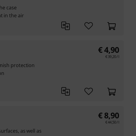
the case
 in the air
€
4,90
€
39,20
/ l
rnish protection
on
€
8,90
€
44,50
/ l
surfaces, as well as