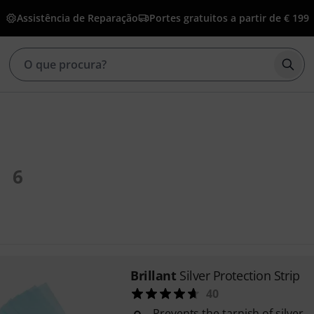
Assistência de Reparação
Portes gratuitos a partir de € 199
Inic
6
Brillant
Silver Protection Strip
40
Prevents the tarnish of silver