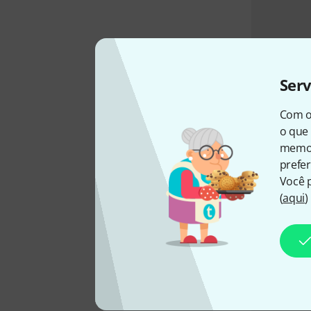
Ser
Com o
o que 
memor
prefer
Você 
(
aqui
)