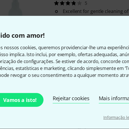
5
Excellent for gentle cleaning of
steel or glass jewellery
Streak-free removal of grease, 
tarnishes
vido com amor!
The spray mist allows the clea
penetrate even hard-to-reach a
s nossos cookies, queremos providenciar-lhe uma experiênc
isso implica. Isto inclui, por exemplo, ofertas adequadas, an
Em stock
ização de configurações. Se estiver de acordo, concorde co
ências, estatísticas e marketing, clicando simplesmente em ‘
Brillant
Gold Bath
pode revogar o seu consentimento a qualquer momento atrav
4
Effortlessly cleans gold and go
Rejeitar cookies
Mais inform
Do not use on semi-precious s
Vamos a isto!
turquoises, pearls and corals
Place the object in the basket 
Informação l
and immerse for a few minutes
thoroughly with water