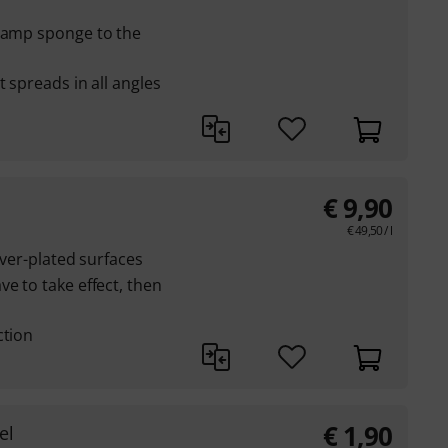
 damp sponge to the
t spreads in all angles
€
9,90
€
49,50
/ l
ilver-plated surfaces
e to take effect, then
ction
€
1,90
el