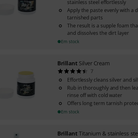
stainless steel effortlessly
Apply the paste evenly with a
tarnished parts
The result is a supple foam tha
and dissolves the dirt layer
Em stock
Brillant
Silver Cream
7
Effortlessly cleans silver and s
Rub in thoroughly and then leav
rinse off with cold water
Offers long term tarnish prote
Em stock
Brillant
Titanium & stainless ste