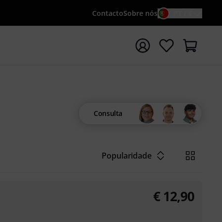
Contacto
Sobre nós
PT / €
iar pesquisa com o termo de pesquisa {searchTerm}
Consulta
Popularidade
€
12,90