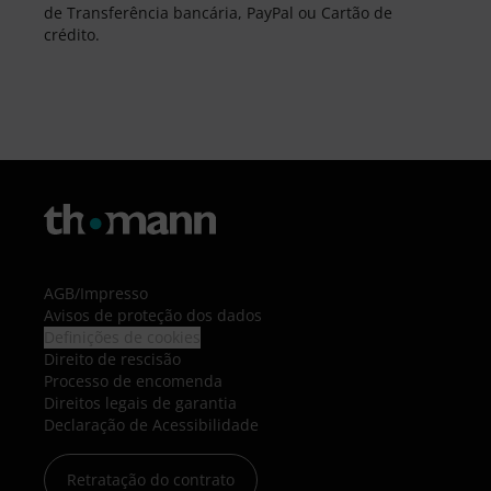
de Transferência bancária, PayPal ou Cartão de
crédito.
AGB
/
Impresso
Avisos de proteção dos dados
Definições de cookies
Direito de rescisão
Processo de encomenda
Direitos legais de garantia
Declaração de Acessibilidade
Retratação do contrato