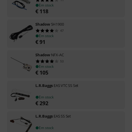
Em stock
€
118
Shadow
SH1900
47
Em stock
€
91
Shadow
NFX-AC
53
Em stock
€
105
L.R.Baggs
EAS VTC SS Set
Em stock
€
292
L.R.Baggs
EAS SS Set
Em stock