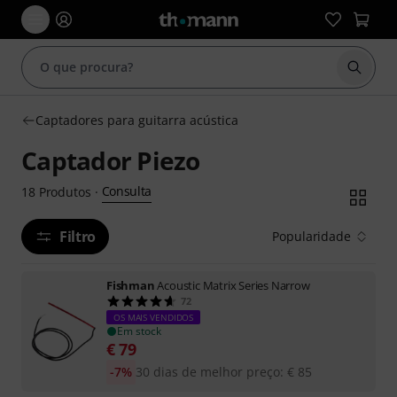
Inicia
Captadores para guitarra acústica
Captador Piezo
Consulta
18
Produtos
·
Filtro
Popularidade
Fishman
Acoustic Matrix Series Narrow
72
OS MAIS VENDIDOS
Em stock
€
79
-7%
30 dias de melhor preço
:
€
85