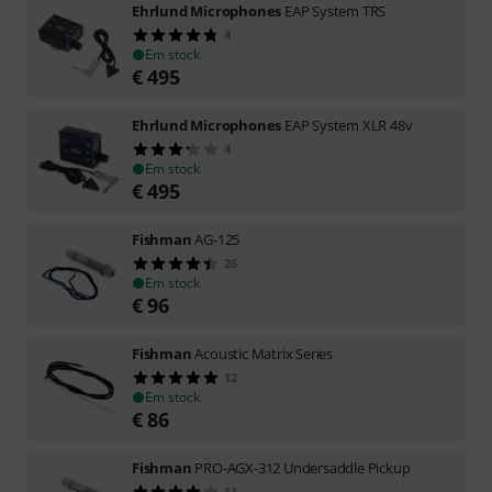
Ehrlund Microphones
EAP System TRS
4
Em stock
€
495
Ehrlund Microphones
EAP System XLR 48v
4
Em stock
€
495
Fishman
AG-125
26
Em stock
€
96
Fishman
Acoustic Matrix Series
12
Em stock
€
86
Fishman
PRO-AGX-312 Undersaddle Pickup
11