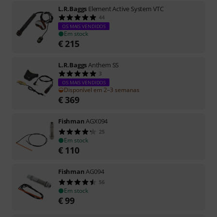
L.R.Baggs
Element Active System VTC
44
OS MAIS VENDIDOS
Em stock
€
215
L.R.Baggs
Anthem SS
3
OS MAIS VENDIDOS
Disponível em 2–3 semanas
€
369
Fishman
AGX094
25
Em stock
€
110
Fishman
AG094
56
Em stock
€
99