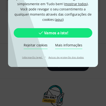
€
77
simplesmente em ‘Tudo bem’ (
mostrar todos
).
-8%
30 dias de melhor preço
:
€
84
Você pode revogar o seu consentimento a
qualquer momento através das configurações de
cookies (
aqui
)
Frete grátis a partir de € 199
Todos os preços incl. IVA
Vamos a isto!
Rejeitar cookies
Mais informações
Gosta do que vê?
·
Informação legal
Avisos de proteção dos dados
Partilhar
Ajuda e feedback