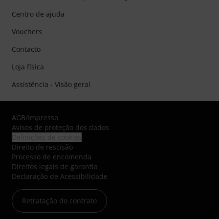
Centro de ajuda
Vouchers
Contacto
Loja física
Assistência - Visão geral
AGB
/
Impresso
Avisos de proteção dos dados
Definições de cookies
Direito de rescisão
Processo de encomenda
Direitos legais de garantia
Declaração de Acessibilidade
Retratação do contrato