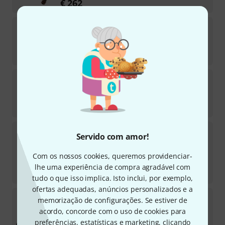
€
262
Shadow
SH1110
15
Em stock
€
66
Fishman
AG094 B-Stock
6
Em stock
€
93
L.R.Baggs
EAS VTC SS Set B-Stock
Servido com amor!
Em stock
Com os nossos cookies, queremos providenciar-
€
252
lhe uma experiência de compra agradável com
-6%
30 dias de melhor preço
:
€
268
tudo o que isso implica. Isto inclui, por exemplo,
ofertas adequadas, anúncios personalizados e a
Shadow
SH1900 B-Stock
memorização de configurações. Se estiver de
5
acordo, concorde com o uso de cookies para
Em stock
preferências, estatísticas e marketing, clicando