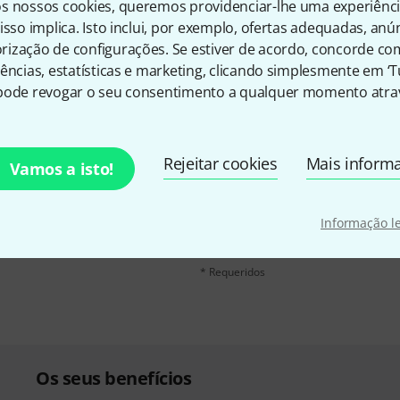
s nossos cookies, queremos providenciar-lhe uma experiênc
isso implica. Isto inclui, por exemplo, ofertas adequadas, an
ização de configurações. Se estiver de acordo, concorde co
ências, estatísticas e marketing, clicando simplesmente em ‘
pode revogar o seu consentimento a qualquer momento atrav
inglês e com um pouco de
Endereço de e-mail
*
Rejeitar cookies
Mais inform
Vamos a isto!
chers
no valor de
50 €
Ao clicar em "Inscreva-se agora", conco
qualquer momento. Você pode encontrar
Informação l
dados
.
* Requeridos
Os seus benefícios