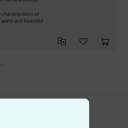
e characteristics of
a warm and beautiful
199
A