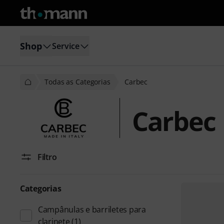
Shop
Service
Todas as Categorias
Carbec
Carbec
Filtro
Categorias
Campânulas e barriletes para
clarinete
(1)