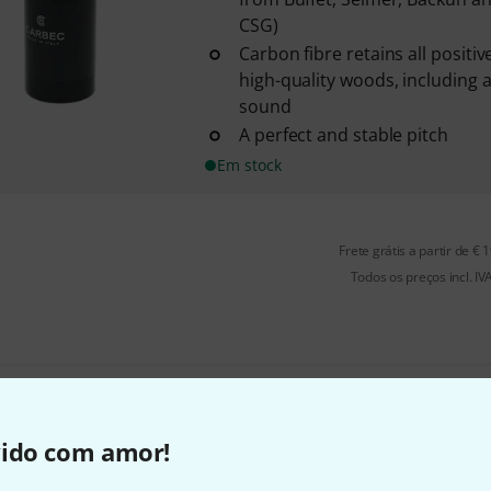
CSG)
Carbon fibre retains all positiv
high-quality woods, including 
sound
A perfect and stable pitch
Em stock
Frete grátis a partir de € 
Todos os preços incl. IV
Gosta do que vê?
vido com amor!
Partilhar
Ajuda e feedback