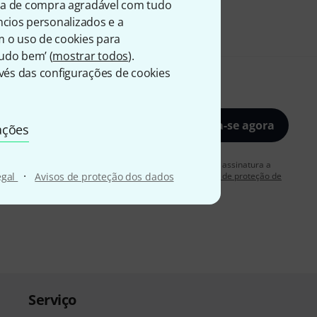
ia de compra agradável com tudo
úncios personalizados e a
m o uso de cookies para
Tudo bem’ (
mostrar todos
).
és das configurações de cookies
Inscreva-se agora
ações
rdo em receber publicidade por e-mail. Posso cancelar a assinatura a
·
 mais informações sobre a newsletter na nossa
egal
Avisos de proteção dos dados
diretriz de proteção de
Serviço