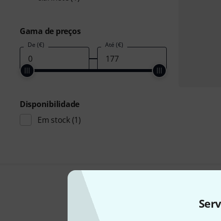
Gama de preços
De (€)
Até (€)
Disponibilidade
Em stock
(1)
Ser