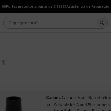
Portes gratuitos a partir de € 199
Assistência de Reparação
Inic
1
Carbec
Carbon Fiber Barrel 64
Suitable for A and Bb clarinets
from Buffet, Selmer, Backun a