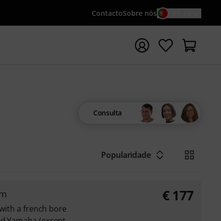
Contacto
Sobre nós
PT / €
iar pesquisa com o termo de pesquisa {searchTerm}
Consulta
Popularidade
€
177
mm
 with a french bore
nd Yamaha (except