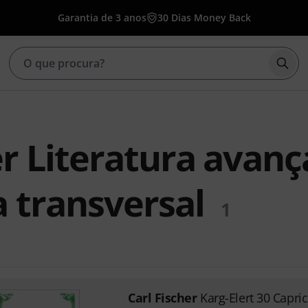
Garantia de 3 anos
30 Dias Money Back
Inic
er Literatura avan
a transversal
1
Carl Fischer
Karg-Elert 30 Capri