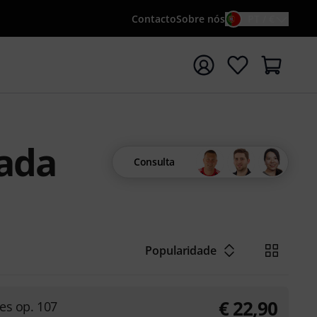
Contacto
Sobre nós
PT / €
iar pesquisa com o termo de pesquisa {searchTerm}
çada
Consulta
Popularidade
€
22,90
ces op. 107