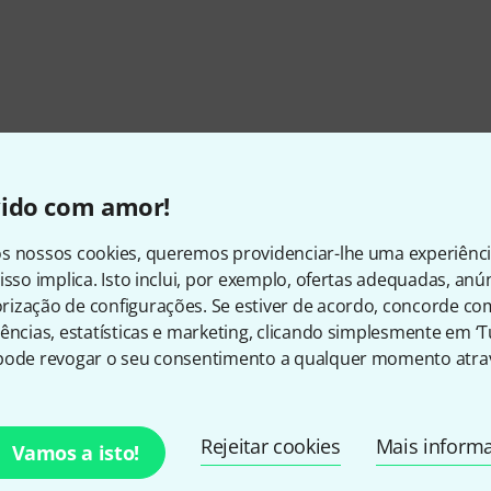
vido com amor!
s nossos cookies, queremos providenciar-lhe uma experiênc
isso implica. Isto inclui, por exemplo, ofertas adequadas, an
ização de configurações. Se estiver de acordo, concorde co
ências, estatísticas e marketing, clicando simplesmente em ‘
pode revogar o seu consentimento a qualquer momento atrav
Gosta do que vê?
Rejeitar cookies
Mais inform
Vamos a isto!
Partilhar
Ajuda e feedback