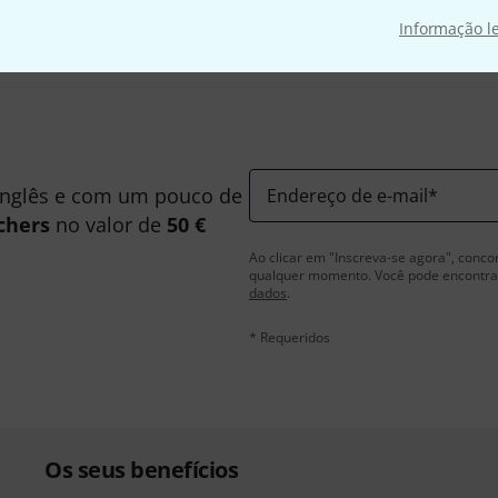
Informação l
inglês e com um pouco de
Endereço de e-mail
*
chers
no valor de
50 €
Ao clicar em "Inscreva-se agora", conco
qualquer momento. Você pode encontrar
dados
.
* Requeridos
Os seus benefícios