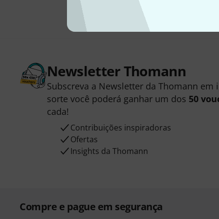
Newsletter Thomann
Subscreva a Newsletter da Thomann em 
sorte você poderá ganhar um dos
50 vou
cada!
Contribuições inspiradoras
Ofertas
Insights da Thomann
Compre e pague em segurança