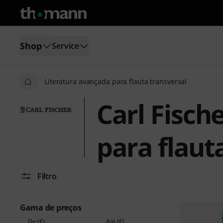
Shop
Service
Literatura avançada para flauta transversal
Carl Fisch
para flaut
Filtro
Gama de preços
De (€)
Até (€)