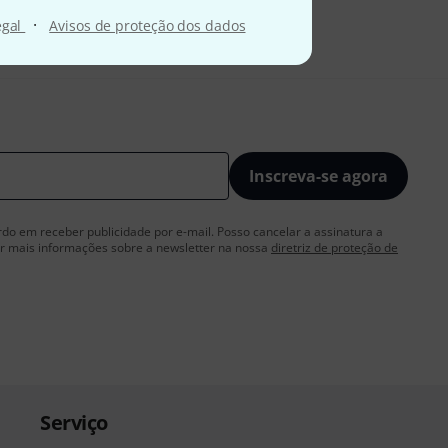
·
egal
Avisos de proteção dos dados
Inscreva-se agora
rdo em receber publicidade por e-mail. Posso cancelar a assinatura a
 mais informações sobre a newsletter na nossa
diretriz de proteção de
Serviço