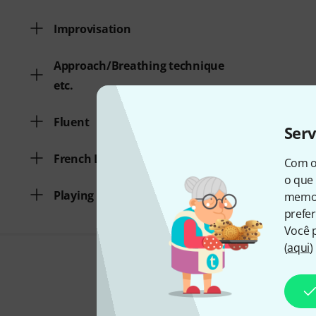
Improvisation
Approach/Breathing technique
etc.
Fluent
Ser
French Language
Com o
o que 
Playing Tecniques
memor
prefer
Você 
(
aqui
)