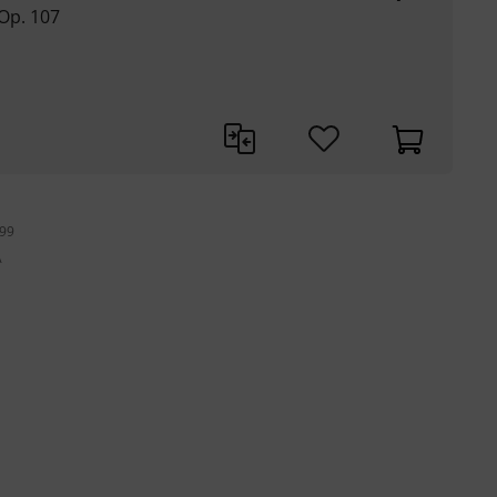
 Op. 107
199
A