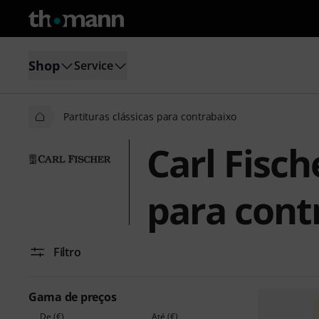
Shop
Service
Partituras clássicas para contrabaixo
Carl Fisch
para cont
Filtro
Gama de preços
De (€)
Até (€)