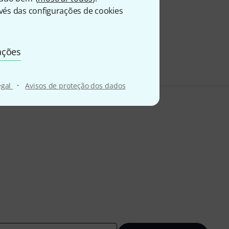
és das configurações de cookies
ações
·
egal
Avisos de proteção dos dados