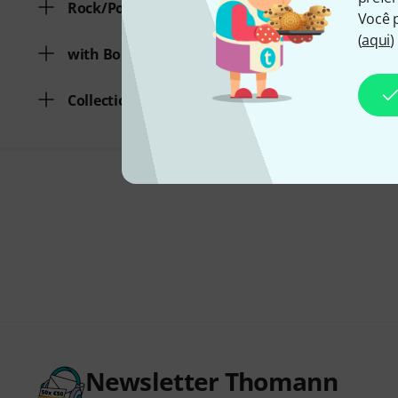
Rock/Pop
Você 
(
aqui
)
with Bonus Audio/Video
Collections from various eras
Newsletter Thomann