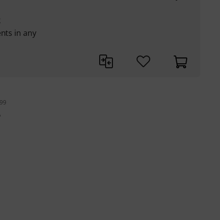
k
nts in any
199
A