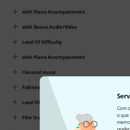
with Piano Accompaniment
with Bonus Audio/Video
Level Of Difficulty
with Piano Accompaniment
Classical music
Folklore/Traditionals
Ser
Level Of Difficulty
Com o
o que 
Film Score / Musical
memor
prefer