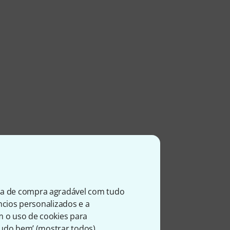
ia de compra agradável com tudo
úncios personalizados e a
m o uso de cookies para
Tudo bem’ (
mostrar todos
).