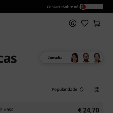
Contacto
Sobre nós
PT / €
iar pesquisa com o termo de pesquisa {searchTerm}
cas
Consulta
Popularidade
€
24,70
ts Bass