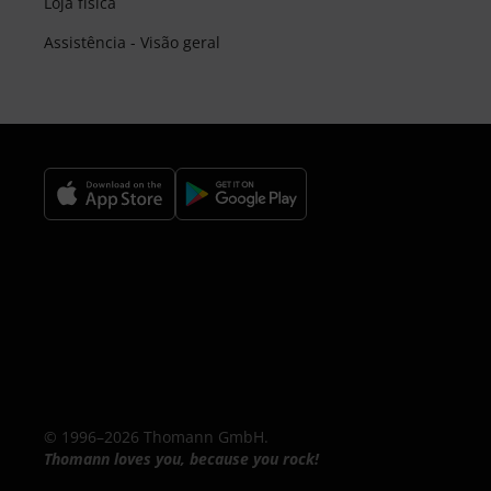
Loja física
Assistência - Visão geral
© 1996–2026 Thomann GmbH.
Thomann loves you, because you rock!