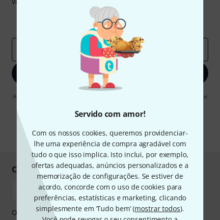
valor de
50 €
cada!
Contribuições inspiradoras
Ofertas
Insights da Thomann
Endereço de e-mail
*
Inscreva-se agora
Ao clicar em "Inscreva-se agora", concordo em receber publicidade por
e-mail. Posso cancelar a assinatura a qualquer momento. Você pode
encontrar mais informações sobre a newsletter na nossa
diretriz de
Servido com amor!
proteção de dados
.
Com os nossos cookies, queremos providenciar-
* Requeridos
lhe uma experiência de compra agradável com
tudo o que isso implica. Isto inclui, por exemplo,
ofertas adequadas, anúncios personalizados e a
Compre e pague em segurança
memorização de configurações. Se estiver de
acordo, concorde com o uso de cookies para
preferências, estatísticas e marketing, clicando
simplesmente em ‘Tudo bem’ (
mostrar todos
).
O pagamento pode ser feito de forma segura através de
Você pode revogar o seu consentimento a