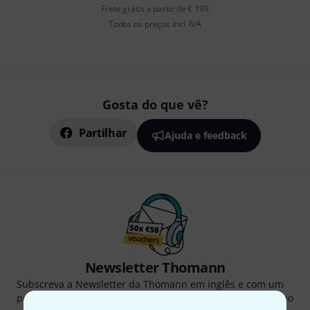
Frete grátis a partir de € 199
Todos os preços incl. IVA
Gosta do que vê?
Partilhar
Ajuda e feedback
Newsletter Thomann
Subscreva a Newsletter da Thomann em inglês e com um
pouco de sorte você poderá ganhar um dos
50 vouchers
no