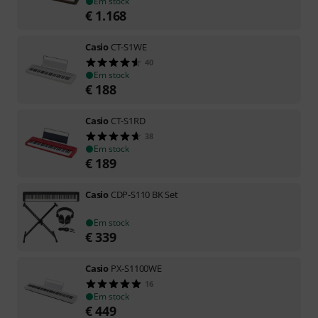
Em stock
€
1.168
Casio
CT-S1WE
40
Em stock
€
188
Casio
CT-S1RD
38
Em stock
€
189
Casio
CDP-S110 BK Set
Em stock
€
339
Casio
PX-S1100WE
16
Em stock
€
449