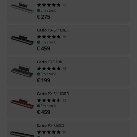
32
Em stock
€
275
Casio
PX-S1100BK
46
Em stock
€
459
Casio
CT-S1BK
49
Em stock
€
199
Casio
PX-S1100RD
22
Em stock
€
459
Casio
PX-S6000
10