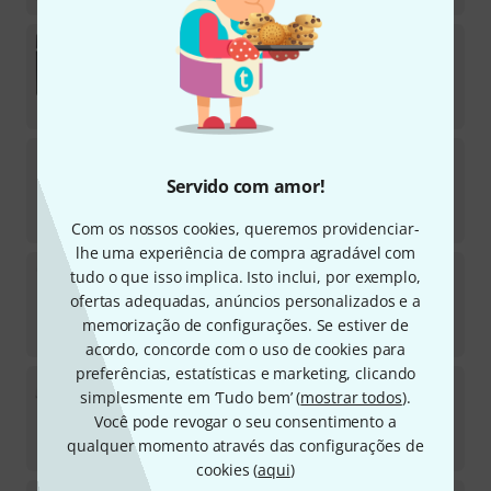
Casio
PX-S3100 BK Deluxe Bundle
Em stock
€
979
Casio
CDP-S160 BK Deluxe Bundle
Servido com amor!
Em stock
€
629
Com os nossos cookies, queremos providenciar-
lhe uma experiência de compra agradável com
Casio
PX-S1100 WE Deluxe Bundle
tudo o que isso implica. Isto inclui, por exemplo,
ofertas adequadas, anúncios personalizados e a
Em stock
memorização de configurações. Se estiver de
€
709
acordo, concorde com o uso de cookies para
preferências, estatísticas e marketing, clicando
Casio
PX-S1100MB Home Bundle
simplesmente em ‘Tudo bem’ (
mostrar todos
).
Você pode revogar o seu consentimento a
Em stock
qualquer momento através das configurações de
€
598
cookies (
aqui
)