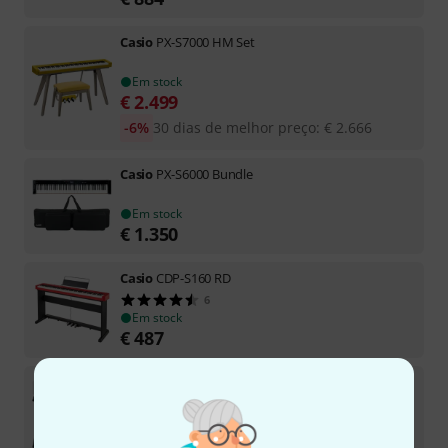
Casio
PX-S7000 HM Set
Em stock
€
2.499
-6%
30 dias de melhor preço
:
€
2.666
Casio
PX-S6000 Bundle
Em stock
€
1.350
Casio
CDP-S160 RD
6
Em stock
€
487
Casio
CDP-S110 WH Set
Em stock
€
339