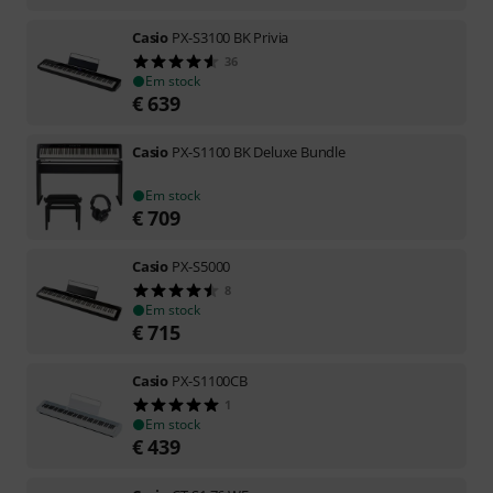
Casio
PX-S3100 BK Privia
36
Em stock
€
639
Casio
PX-S1100 BK Deluxe Bundle
Em stock
€
709
Casio
PX-S5000
8
Em stock
€
715
Casio
PX-S1100CB
1
Em stock
€
439