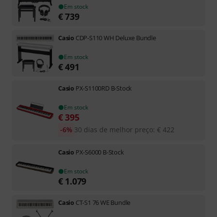
Em stock
€
739
Casio
CDP-S110 WH Deluxe Bundle
Em stock
€
491
Casio
PX-S1100RD B-Stock
Em stock
€
395
-6%
30 dias de melhor preço
:
€
422
Casio
PX-S6000 B-Stock
Em stock
€
1.079
Casio
CT-S1 76 WE Bundle