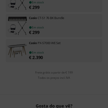
Em stock
€
299
Casio
CT-S1 76 BK Bundle
Em stock
€
299
Casio
PX-S7000 WE Set
Em stock
€
2.390
Frete grátis a partir de € 199
Todos os preços incl. IVA
Gosta do que vê?