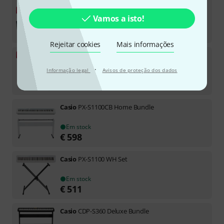
Casio
PX-S1100 RD Softcase Bundle
Vamos a isto!
Em stock
€
539
Rejeitar cookies
Mais informações
Casio
PX-S1100 RD Set
·
Informação legal
Avisos de proteção dos dados
Em stock
€
519
Casio
PX-S1100CB Home Bundle
Em stock
€
598
Casio
PX-S1100 WH Set
Em stock
€
511
Casio
CDP-S360 Deluxe Bundle