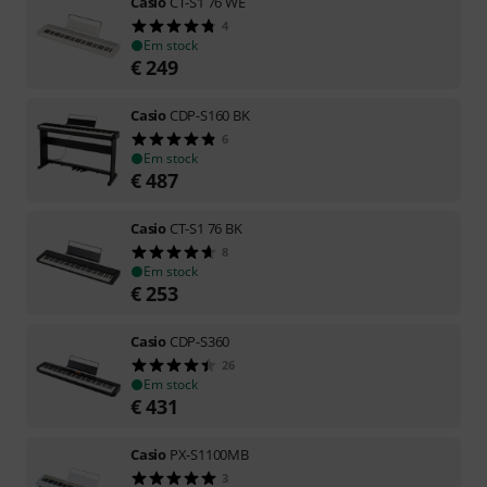
Casio
CT-S1 76 WE
4
Em stock
€
249
Casio
CDP-S160 BK
6
Em stock
€
487
Casio
CT-S1 76 BK
8
Em stock
€
253
Casio
CDP-S360
26
Em stock
€
431
Casio
PX-S1100MB
3