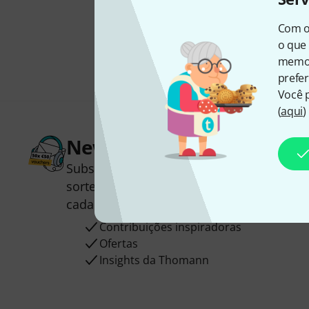
Com o
o que 
memor
prefer
Você 
(
aqui
)
Newsletter Thomann
Subscreva a Newsletter da Thomann em 
sorte você poderá ganhar um dos
50 vou
cada!
Contribuições inspiradoras
Ofertas
Insights da Thomann