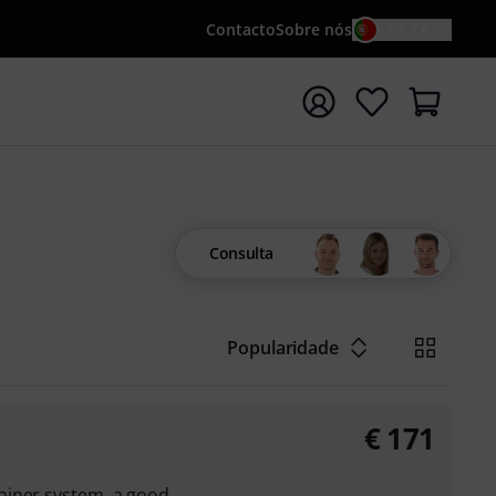
Contacto
Sobre nós
PT / €
iar pesquisa com o termo de pesquisa {searchTerm}
Consulta
Popularidade
€
171
ainer system, a good