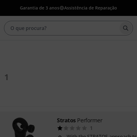
Garantia de 3 anos
Assistência de Reparação
Inic
1
Stratos
Performer
1
With the STRATOS approach tr