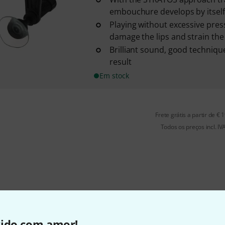
embouchure develops by itself
Playing without excessive pres
damage the lips and strain the
Brilliant sound, good techniq
result
Em stock
Frete grátis a partir de € 
Todos os preços incl. IV
vido com amor!