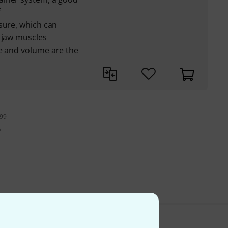
sure, which can
 jaw muscles
ue and volume are the
199
A