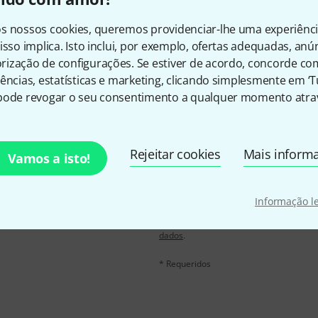
Gosta do que vê?
s nossos cookies, queremos providenciar-lhe uma experiênc
isso implica. Isto inclui, por exemplo, ofertas adequadas, an
Partilhar
Ajuda e feedback
ização de configurações. Se estiver de acordo, concorde co
ências, estatísticas e marketing, clicando simplesmente em ‘
pode revogar o seu consentimento a qualquer momento atrav
Rejeitar cookies
Mais inform
Vamos a isto!
inglês e com um pouco de
Endereço de e-mail
*
chers
no valor de
50 €
Informação l
Ao clicar em "Inscreva-se agora", conco
qualquer momento. Você pode encontrar
dados
.
* Requeridos