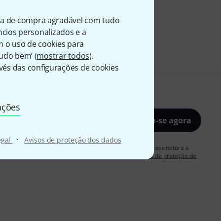
ia de compra agradável com tudo
úncios personalizados e a
m o uso de cookies para
Tudo bem’ (
mostrar todos
).
és das configurações de cookies
ações
Inscreva-se agora
·
egal
Avisos de proteção dos dados
rdo em receber publicidade por e-mail. Posso cancelar a assinatura a
 mais informações sobre a newsletter na nossa
diretriz de proteção de