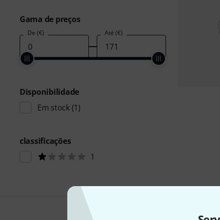
Gama de preços
De (€)
Até (€)
Disponibilidade
Em stock
(1)
classificações
1
Ser