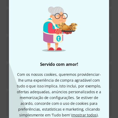
€
3.222
C.G.Conn
88HCL Bb/F-Tenor Trombone
3
Disponível em 11–14 semanas
€
5.299
C.G.Conn
Tuning Bit Set Sousaphone SP
Em stock
€
181
Servido com amor!
C.G.Conn
1FR-SP Vintage One Flugelhorn
2
Com os nossos cookies, queremos providenciar-
Em stock
lhe uma experiência de compra agradável com
€
3.222
tudo o que isso implica. Isto inclui, por exemplo,
ofertas adequadas, anúncios personalizados e a
C.G.Conn
88HTO Tenor Trombone B-Stock
memorização de configurações. Se estiver de
acordo, concorde com o uso de cookies para
Em stock
preferências, estatísticas e marketing, clicando
€
3.699
simplesmente em ‘Tudo bem’ (
mostrar todos
).