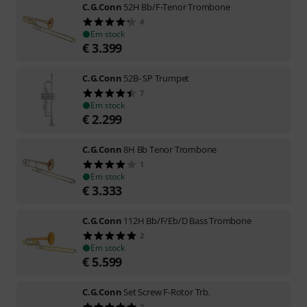
C.G.Conn
52H Bb/F-Tenor Trombone
4
Em stock
€
3.399
C.G.Conn
52B- SP Trumpet
7
Em stock
€
2.299
C.G.Conn
8H Bb Tenor Trombone
1
Em stock
€
3.333
C.G.Conn
112H Bb/F/Eb/D Bass Trombone
2
Em stock
€
5.599
C.G.Conn
Set Screw F-Rotor Trb.
3