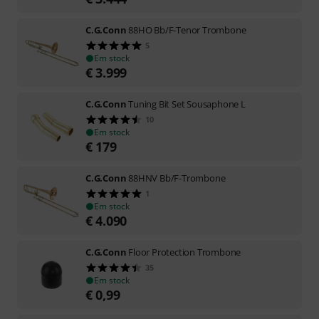
C.G.Conn
88HO Bb/F-Tenor Trombone
5
Em stock
€
3.999
C.G.Conn
Tuning Bit Set Sousaphone L
10
Em stock
€
179
C.G.Conn
88HNV Bb/F-Trombone
1
Em stock
€
4.090
C.G.Conn
Floor Protection Trombone
35
Em stock
€
0,99