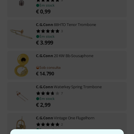
Em stock
€
0,99
C.G.Conn
88HTO Tenor Trombone
3
Em stock
€
3.999
C.G.Conn
20 KW Bb-Sousaphone
Sob consulta
€
14.790
C.G.Conn
Waterkey Spring Trombone
7
Em stock
€
2,99
C.G.Conn
Vintage One Flugelhorn
2
Em stock