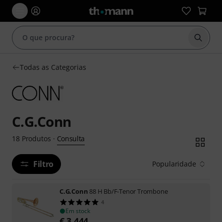
Inicia
Todas as Categorias
C.G.Conn
Consulta
18
Produtos
·
Filtro
Popularidade
C.G.Conn
88 H Bb/F-Tenor Trombone
4
Em stock
€
3.444