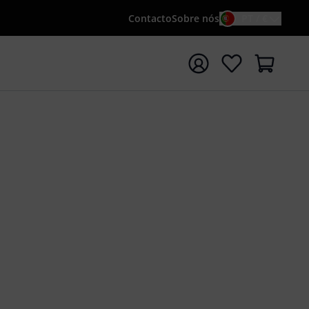
Contacto
Sobre nós
PT / €
iar pesquisa com o termo de pesquisa {searchTerm}