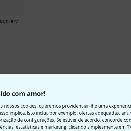
e MQ500M
Sobre ChamSys
vido com amor!
s nossos cookies, queremos providenciar-lhe uma experiênc
isso implica. Isto inclui, por exemplo, ofertas adequadas, an
ização de configurações. Se estiver de acordo, concorde co
ARTIGOS EM STOCK
Ø DISPONIBILIDADE
ências, estatísticas e marketing, clicando simplesmente em ‘
30+
88.58% (1 ano)