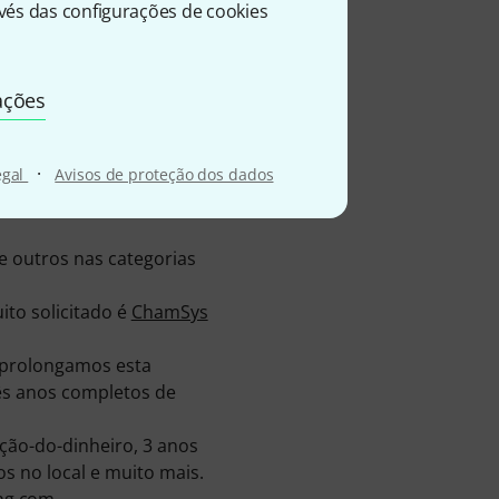
és das configurações de cookies
ações
o armazém e 3 ofertas no
·
egal
Avisos de proteção dos dados
s, encontrará connosco
tre eles 568 Fotos de
 outros nas categorias
to solicitado é
ChamSys
 prolongamos esta
rês anos completos de
ão-do-dinheiro, 3 anos
s no local e muito mais.
ing.com