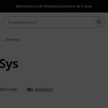
Assistência de Reparação
Garantia de 3 anos
Inic
ChamSys
Sys
bricante
40+
produtos