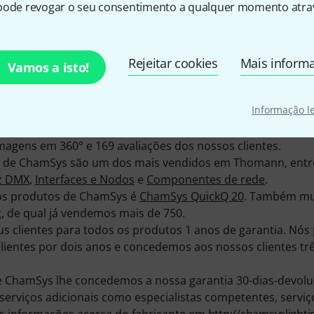
pode revogar o seu consentimento a qualquer momento atrav
Rejeitar cookies
Mais inform
Vamos a isto!
odutos ChamSys - dos quais 32 se encontram disponíveis n
ls" actual. Há 18 anos vendemos produtos de ChamSys.
Informação l
informar comodamente em casa sobre os produtos ChamSy
 757 mídias, testes e opiniões sobre produtos ChamSys - en
magens em 360° e 169 avaliações dos nossos clientes.
 de ChamSys são um dos mais vendidos em Thomann, entre
z DMX
,
Interfaces e Nodos
e
Componentes de rede
.
 os produtos de ChamSys é
ChamSys QuickQ 20
. Também mui
t
, de qual já vendemos mais de 750.
 clientes para todos os produtos 1 anos de garantia. Nós
clientes por dois anos e concedemos aos nossos clientes t
ChamSys lhe concedemos a nossa garantia 30-dias-devoluç
serviços adicionais como especialistas competentes, serviço
s informações acerca do fabricante em
http://chamsyslight