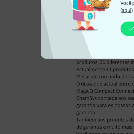
Você 
2008
(
aqui
)
Actualmente temos 41 pr
nosso catálogo "Hot Dea
Para que você possa se 
além de curtas descrições
produtos, 20 diferentes i
Actualmente 11 produtos
Mesas de comando de lu
O destaque actual entre
MagicQ Compact Connec
ChamSys concede aos seus
garantia para os nossos 
garantia.
Também aos produtos de 
de garantia e muito mais 
Você pode encontrar mai