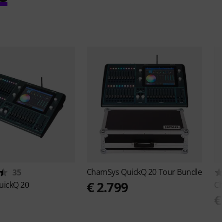
ChamSys
QuickQ 20 Tour Bundle
35
€ 2.799
uickQ 20
C
9
€