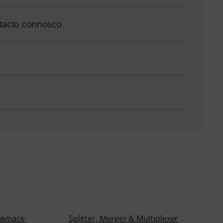
tacto connosco
ayback-
Splitter, Merger & Multiplexer