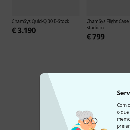
ChamSys
QuickQ 30 B-Stock
ChamSys
Flight Cas
Stadium
€ 3.190
€ 799
Ser
Com o
o que 
memor
DISPONÍVEL CONNOSCO
prefer
DESDE