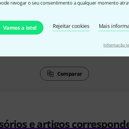
%
9%
pode revogar o seu consentimento a qualquer momento atrav
DO
COMPRADO
C
Rejeitar cookies
Mais inform
Vamos a isto!
431 B
Gravity LS 331 B
Gra
€ 129
Informação l
Comparar
sórios e artigos correspond