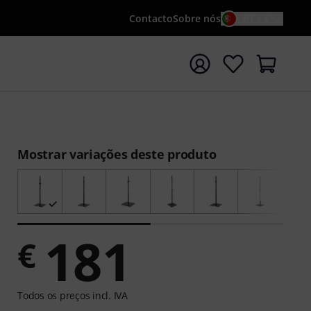
Contacto
Sobre nós
PT / €
iar pesquisa com o termo de pesquisa {searchTerm}
Mostrar variações deste produto
181
€
Todos os preços incl. IVA