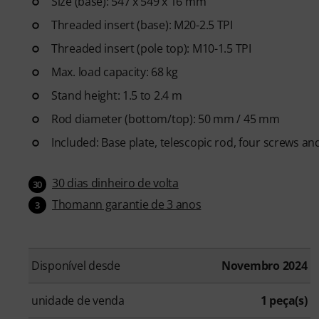
Size (base): 547 x 549 x 16 mm
Threaded insert (base): M20-2.5 TPI
Threaded insert (pole top): M10-1.5 TPI
Max. load capacity: 68 kg
Stand height: 1.5 to 2.4 m
Rod diameter (bottom/top): 50 mm / 45 mm
Included: Base plate, telescopic rod, four screws an
30 dias dinheiro de volta
30
Thomann garantie de 3 anos
3
Disponível desde
Novembro 2024
unidade de venda
1 peça(s)