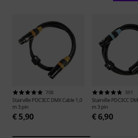
708
591
Stairville
PDC3CC DMX Cable 1,0
Stairville
PDC3CC DMX
m 3 pin
m 3 pin
€ 5,90
€ 6,90