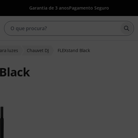
Garantia de 3 anos
Pagamento Seguro
Inic
ara luzes
Chauvet DJ
FLEXstand Black
 Black
clientes