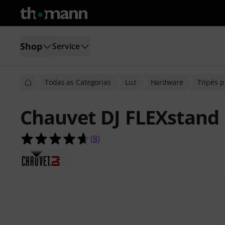
Shop
Service
Todas as Categorias
Luz
Hardware
Tripés p
Chauvet DJ FLEXstand
4.6 de 5 estrelas de 8 avaliações de 
(
8
)