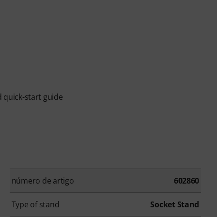
d quick-start guide
número de artigo
602860
Type of stand
Socket Stand