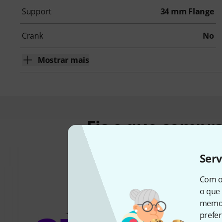
Support
34 mm Flange
Crank
No
Mostrar mais
Eis o que compra
Ser
Com o
o que 
memor
prefer