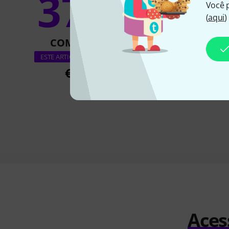
37%
10
Você 
(
aqui
)
COMPRADO
COMPRA
Gravity TLS 
ESTE ARTIGO EXATAMENTE
€ 181
€ 185
Aces