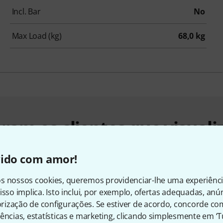
Incl. Bar
No
Max Load (kg)
68,0 kg
ram os clientes que visuali
vido com amor!
s nossos cookies, queremos providenciar-lhe uma experiênc
isso implica. Isto inclui, por exemplo, ofertas adequadas, an
ização de configurações. Se estiver de acordo, concorde co
ências, estatísticas e marketing, clicando simplesmente em ‘